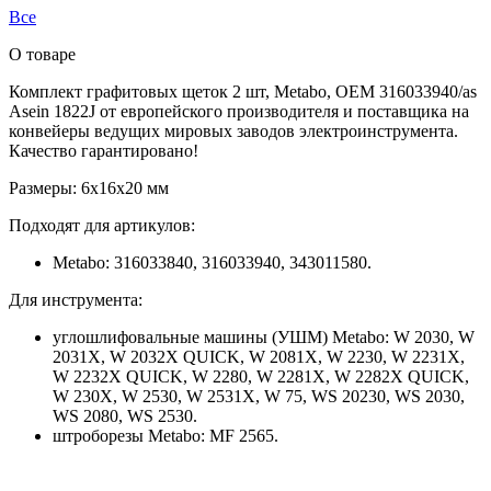
Все
О товаре
Комплект графитовых щеток 2 шт, Metabo, OEM 316033940/as
Asein 1822J от европейского производителя и поставщика на
конвейеры ведущих мировых заводов электроинструмента.
Качество гарантировано!
Размеры: 6х16х20 мм
Подходят для артикулов:
Metabo: 316033840, 316033940, 343011580.
Для инструмента:
углошлифовальные машины (УШМ) Metabo: W 2030, W
2031X, W 2032X QUICK, W 2081X, W 2230, W 2231X,
W 2232X QUICK, W 2280, W 2281X, W 2282X QUICK,
W 230X, W 2530, W 2531X, W 75, WS 20230, WS 2030,
WS 2080, WS 2530.
штроборезы Metabo: MF 2565.