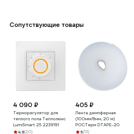
Сопутствующие товары
4 090 ₽
405 ₽
Терморегулятор для
Лента демпферная
теплого пола Теплолюкс
(100мм/8мм, 20 м)
LumiSmart 25 2239191
РОСТерм DTAPE-20
4.9
(20)
5
(13)