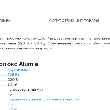
Бе
AT
ТЗЫВЫ
СОПУТСТВУЮЩИЕ ТОВАРЫ
еет простую конструкцию (нагревательный мат на алюмини
ропитания 220 В / 50 Гц. Обеспечивает легкость обустрой
го жилого дома или квартиры.
олюкс Alumia
двухжильный
525 Вт
220 В
3.5 м²
нагревательный мат
нет
под ламинат, паркет, линолеум, ковролин
7 м
0.5 м