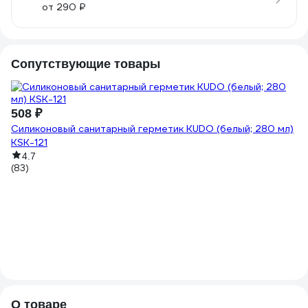
от 290 ₽
Сопутствующие товары
9
508 ₽
6.
Силиконовый санитарный герметик KUDO (белый; 280 мл)
ФУ
KSK-121
(5
4.7
(83)
О товаре