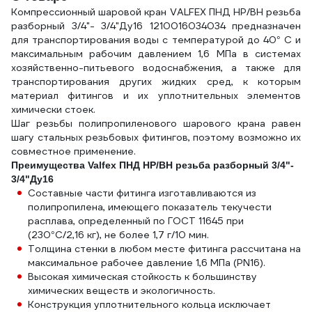
Компрессионный шаровой кран VALFEX ПНД НР/ВН резьба
разборный 3/4"- 3/4"Ду16 1210016034034 предназначен
для транспортирования воды с температурой до 40° С и
максимальным рабочим давлением 1,6 МПа в системах
хозяйственно-питьевого водоснабжения, а также для
транспортирования других жидких сред, к которым
материал фитингов и их уплотнительных элементов
химически стоек.
Шаг резьбы полипропиленового шарового крана равен
шагу стальных резьбовых фитингов, поэтому возможно их
совместное применение.
Преимущества Valfex ПНД НР/ВН резьба разборный 3/4"-
3/4"Ду16
Составные части фитинга изготавливаются из
полипропилена, имеющего показатель текучести
расплава, определенный по ГОСТ 11645 при
(230°С/2,16 кг), не более 1,7 г/10 мин.
Толщина стенки в любом месте фитинга рассчитана на
максимальное рабочее давление 1,6 МПа (PN16).
Высокая химическая стойкость к большинству
химических веществ и экологичность.
Конструкция уплотнительного кольца исключает