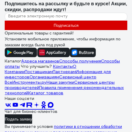
Подпишитесь
на рассылку
и будьте в курсе! Акции,
скидки, распродажи ждут!
Подписаться
Оригинальные товары с гарантией!
Установите мобильное приложение, чтобы информация по
заказам всегда была под рукой
Каталог
Адреса магазинов
Способы получения
Способы
оплаты
Что улучшить?
Контакты
О
Компании
Поставщикам
Партнерам
Информация для
инвесторов
Организациям
Сервисный центр
ВсеИнструменты.ру
Наши закупки
Сервисные центры
производителей
Правила применения рекомендательных
технологий
Каталог товаров
Наши соцсети
Чат для бизнес-клиентов
Подать заявку
Вы принимаете условия
политики в отношении обработки