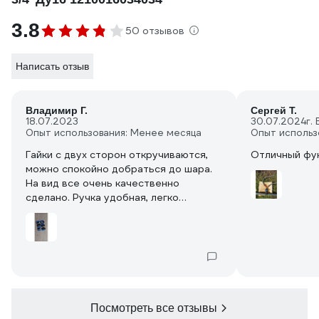
3.8
50 отзывов
Написать отзыв
Владимир Г.
Сергей Т.
18.07.2023
30.07.2024
г.
Опыт использования: Менее месяца
Опыт использ
Гайки с двух сторон откручиваются,
Отличный фу
можно спокойно добраться до шара.
На вид все очень качественно
сделано. Ручка удобная, легко
открывать закрывать. Использую пока
не долго, но надеюсь не прогадал, да
и цена разумная.
Посмотреть все отзывы