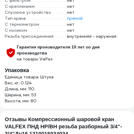
С фильтром
нет
С креплением
нет
Спускное устройство
нет
Тип крана
прямой
С термометром
нет
С носиком
нет
Резьба присоединения
внутренняя - наружная
Гарантия производителя 10 лет со дня
производства
на товары Valfex
Упаковка
Единица товара: Штука
Вес, кг: 0.124
Длина, мм: 110
Ширина, мм: 53
Высота, мм: 80
Отзывы Компрессионный шаровой кран
VALFEX ПНД НР/ВН резьба разборный 3/4"-
3/4"Ду16 1210016034034