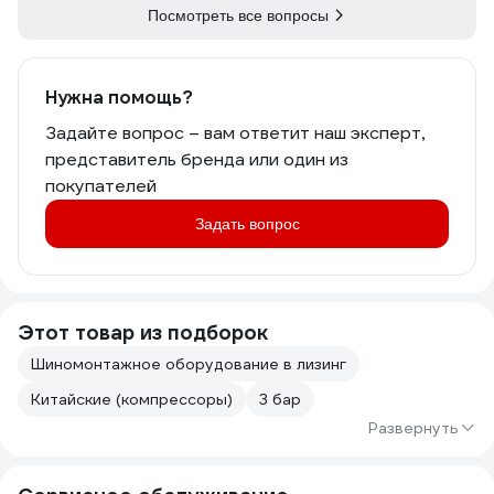
- возьмите л
Посмотреть все вопросы
соедините их
моторные гру
одинаковые,п
две,на 25-м -
Нужна помощь?
мощности и 
Задайте вопрос – вам ответит наш эксперт,
видно! Да, б
зато проще п
представитель бренда или один из
вероятность
покупателей
с питанием, 
на инструмен
Задать вопрос
Автоматика 
набора давле
работать пар
ресиверах б
Этот товар из подборок
давление (п
сосудов), а 
Шиномонтажное оборудование в лизинг
включаться и
одновременн
Китайские (компрессоры)
3 бар
Развернуть