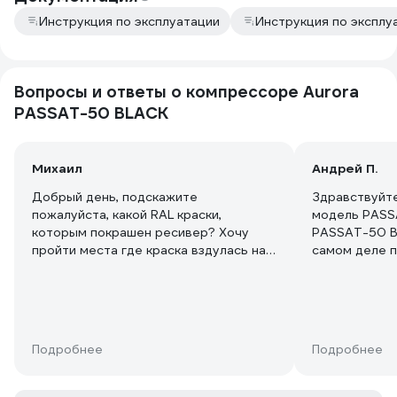
большое знач
Инструкция по эксплуатации
Инструкция по эксплу
поднятия эти
заныла.. А в
потребность 
покраске,неб
Вопросы и ответы о компрессоре Aurora
вообще если
PASSAT-50 BLACK
мощность, то
ОДИН такой 2
соединить и
параллельно,
Михаил
Андрей П.
аж два отвер
Добрый день, подскажите
Здравствуйте
этого! В ито
пожалуйста, какой RAL краски,
модель PASS
производител
которым покрашен ресивер? Хочу
PASSAT-50 B
50-го, но зат
пройти места где краска вздулась на
самом деле 
будет таскат
ресивере коралловым диском и
выходе? 420 в
от двух розе
покрасить что б не отличалось и не
Хотя по всем
образом нагр
так паршиво выглядело.
характерстик
розетки), и 
Просто PASS
подсоединит
более новая 
инструмента вмес
Подробнее
Подробнее
кому нужен 5
его вес, или 