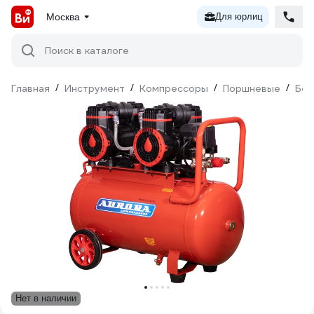
Москва
Для юрлиц
Поиск в каталоге
Главная
/
Инструмент
/
Компрессоры
/
Поршневые
/
Без
Нет в наличии