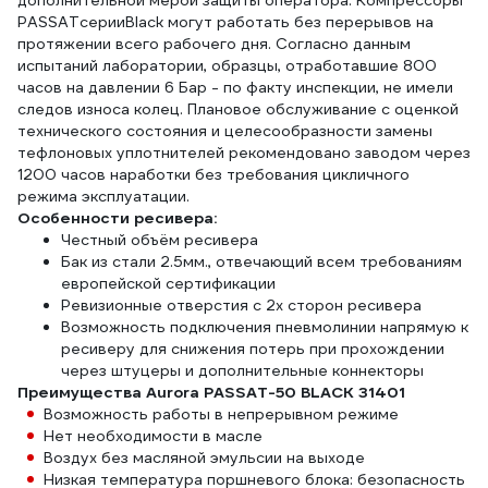
дополнительной мерой защиты оператора. Компрессоры
PASSATсерииBlack могут работать без перерывов на
протяжении всего рабочего дня. Согласно данным
испытаний лаборатории, образцы, отработавшие 800
часов на давлении 6 Бар - по факту инспекции, не имели
следов износа колец. Плановое обслуживание с оценкой
технического состояния и целесообразности замены
тефлоновых уплотнителей рекомендовано заводом через
1200 часов наработки без требования цикличного
режима эксплуатации.
Особенности ресивера:
Честный объём ресивера
Бак из стали 2.5мм., отвечающий всем требованиям
европейской сертификации
Ревизионные отверстия с 2х сторон ресивера
Возможность подключения пневмолинии напрямую к
ресиверу для снижения потерь при прохождении
через штуцеры и дополнительные коннекторы
Преимущества Aurora PASSAT-50 BLACK 31401
Возможность работы в непрерывном режиме
Нет необходимости в масле
Воздух без масляной эмульсии на выходе
Низкая температура поршневого блока: безопасность