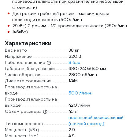
производительность при сравнительно небольшой
стоимости)
Два режима работы:1 режим - максимальная
производительность (500л/мин
29кВт) 2 режим - 1/2 производительности (250л/мин
145кВт)
Характеристики
Вес нетто
38 кг
Напряжение
220 В
Рабочее давление
8 бар
Габариты без упаковки
680х240х640 мм
Число оборотов
2800 об/мин
Диаметр соединения
1/4М
Производительность на
входе
500 л/мин
Производительность на
выходе
420 л/мин
Объем ресивера
45 л
поршневой коаксиальный
Тип компрессора
(прямой привод)
Мощность (кВт)
2.9
Мощность (л.с.)
4.9