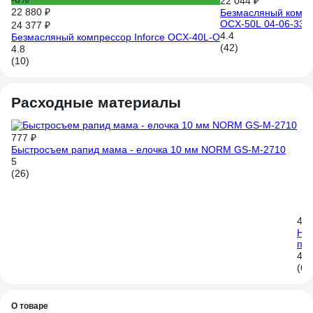
22 044 ₽
22 880 ₽
Безмасляный компрес
OCX-50L 04-06-33
24 377 ₽
4.4
Безмасляный компрессор Inforce OCX-40L-O
(42)
4.8
(10)
Расходные материалы
777 ₽
Быстросъем рапид мама - елочка 10 мм NORM GS-M-2710
5
(26)
4 5
Наб
пне
4.5
(6)
О товаре