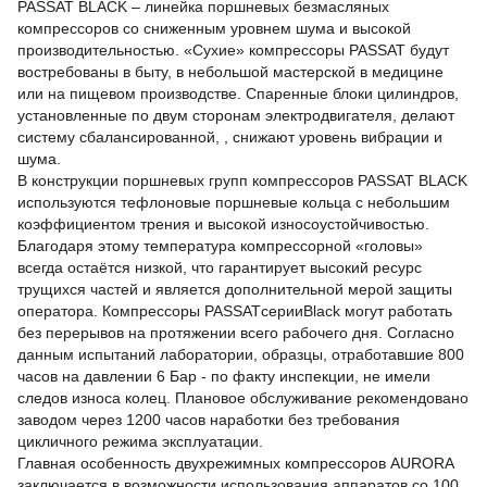
PASSAT BLACK – линейка поршневых безмасляных
компрессоров со сниженным уровнем шума и высокой
производительностью. «Сухие» компрессоры PASSAT будут
востребованы в быту, в небольшой мастерской в медицине
или на пищевом производстве. Спаренные блоки цилиндров,
установленные по двум сторонам электродвигателя, делают
систему сбалансированной, , снижают уровень вибрации и
шума.
В конструкции поршневых групп компрессоров PASSAT BLACK
используются тефлоновые поршневые кольца с небольшим
коэффициентом трения и высокой износоустойчивостью.
Благодаря этому температура компрессорной «головы»
всегда остаётся низкой, что гарантирует высокий ресурс
трущихся частей и является дополнительной мерой защиты
оператора. Компрессоры PASSATсерииBlack могут работать
без перерывов на протяжении всего рабочего дня. Согласно
данным испытаний лаборатории, образцы, отработавшие 800
часов на давлении 6 Бар - по факту инспекции, не имели
следов износа колец. Плановое обслуживание рекомендовано
заводом через 1200 часов наработки без требования
цикличного режима эксплуатации.
Главная особенность двухрежимных компрессоров AURORA
заключается в возможности использования аппаратов со 100