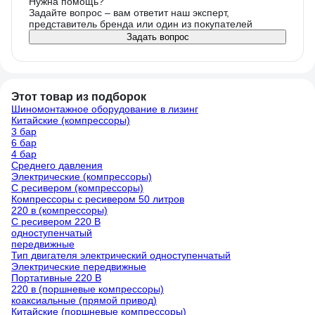
Нужна помощь?
абсолютно од
Задайте вопрос – вам ответит наш эксперт,
представитель бренда или один из покупателей
их стоит две,н
Задать вопрос
их мощности 
видно! Да, буд
проще перево
возникновения
Этот товар из подборок
получите четы
Шиномонтажное оборудование в лизинг
вместо двух. 
Китайские (компрессоры)
выключения н
3 бар
будет работат
6 бар
ресиверах буд
4 бар
Среднего давления
(принцип соо
Электрические (компрессоры)
значит моторы
С ресивером (компрессоры)
останавливат
Компрессоры с ресивером 50 литров
220 в (компрессоры)
С ресивером 220 В
одноступенчатый
передвижные
Тип двигателя электрический одноступенчатый
Электрические передвижные
Портативные 220 В
220 в (поршневые компрессоры)
коаксиальные (прямой привод)
Китайские (поршневые компрессоры)