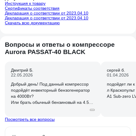
проблемы со с
Инструкция к товару
имеет большое
Сертификаты соответствия
Декларация о соответствии от 2023.04.10
поднятия этих
Декларация о соответствии от 2023.04.10
заныла.. А в 
Скачать всю документацию
потребность в
покраске,небо
вообще если н
Вопросы и ответы о компрессоре
мощность, то 
ОДИН такой 25
Aurora PASSAT-40 BLACK
соединить их
параллельно, 
аж два отверс
Дмитрий Б.
сергей б.
В итоге получ
22.05.2026
01.04.2026
емкость как у 
Добрый день! Под данный компрессор
подойдет ли к
легче будет т
подойдёт инвекторный бензогенератор
л Краскопульт пневматический для лака
запитать от д
на 4000Вт?
A1 Sub-zero L
таким образом
Или брать обычный бензиновый на 4.5
розетки), и м
кВт?
четыре инструмен
кому нужен 50
Посмотреть все вопросы
вес, или не по
возьмите лучш
ресиверы - са