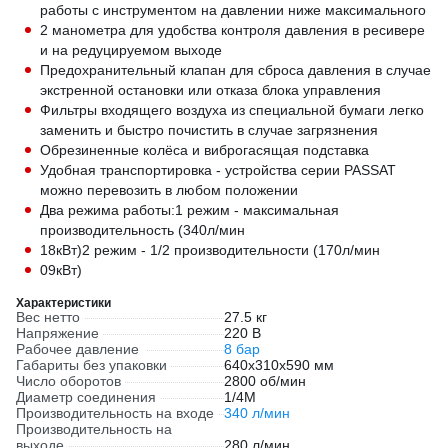
работы с инструментом на давлении ниже максимального
2 манометра для удобства контроля давления в ресивере
и на редуцируемом выходе
Предохранительный клапан для сброса давления в случае
экстренной остановки или отказа блока управления
Фильтры входящего воздуха из специальной бумаги легко
заменить и быстро почистить в случае загрязнения
Обрезиненные колёса и виброгасящая подставка
Удобная транспортировка - устройства серии PASSAT
можно перевозить в любом положении
Два режима работы:1 режим - максимальная
производительность (340л/мин
18кВт)2 режим - 1/2 производительности (170л/мин
09кВт)
Характеристики
Вес нетто
27.5 кг
Напряжение
220 В
Рабочее давление
8 бар
Габариты без упаковки
640х310х590 мм
Число оборотов
2800 об/мин
Диаметр соединения
1/4М
Производительность на входе
340 л/мин
Производительность на
выходе
280 л/мин