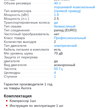
Объем ресивера
40 л
поршневой коаксиальный
Тип компрессора
(прямой привод)
Мощность (кВт)
1.8
Мощность (л.с.)
2.5
Транспортировочные колеса
да
Тип смазки
безмасляный
Тип соединения
рапид (EURO)
Частотный преобразователь
нет
Класс товара
Профессиональный
Количество выходов
2
Тип двигателя
электрический
Кабель питания в комплекте
есть
Min уровень шума
70 дБ
Защита от перегрева
двигателя
да
Вид двигателя
асинхронный
Частота
50 Гц
Цилиндры
4
Ступени
1
Гарантия производителя 1 год
на товары Aurora
Комплектация
Компрессор 1шт.
Инструкция по эксплуатации 1 шт.