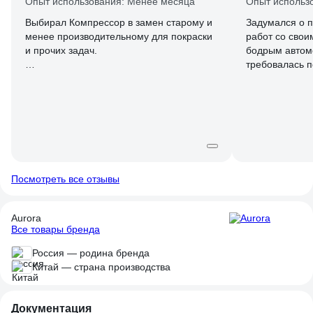
Опыт использования: Менее месяца
Опыт использ
Выбирал Компрессор в замен старому и
Задумался о п
менее производительному для покраски
работ со свои
и прочих задач.
бодрым автом
требовалась 
Это уже вторая попытка купить
антикоррозийн
компрессор и вроде как довольно
подкачка шин,
удачная.
плазморезе, п
(Первая попытка была с масляным
либо на на да
компрессором который не раскручивался
торнадкой и т.
нормально даже с 0 бар. Дело было не в
заинтересовал
напряжение в сети, а просто качество
но пока думал
такое попалось)
разобрать....
Посмотреть все отзывы
й версией, но 
После этого решил подойти к вопросу
против", прише
Aurora
более ответственно и докинуть еще
основных "ав
Все товары бренда
бюджета.
(побрызгать а
подкачать), б
Россия — родина бренда
версии, он и 
Китай — страна производства
по сути 25-й э
половинка от 5
ровно в в два
Документация