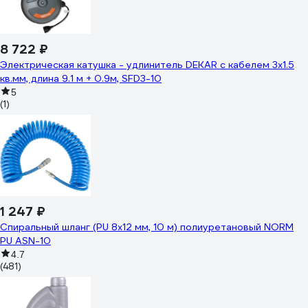
8 722 ₽
Электрическая катушка - удлинитель DEKAR с кабелем 3x1.5
кв.мм, длина 9.1 м + 0.9м, SFD3-10
5
(1)
1 247 ₽
Спиральный шланг (PU 8x12 мм, 10 м) полиуретановый NORM
PU ASN-10
4.7
(481)