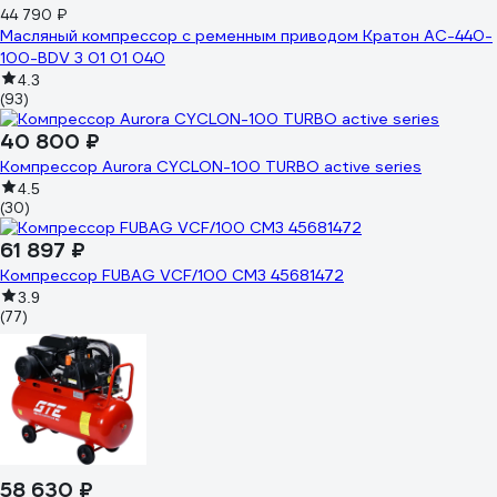
44 790 ₽
Масляный компрессор с ременным приводом Кратон AC-440-
100-BDV 3 01 01 040
4.3
(93)
40 800 ₽
Компрессор Aurora CYCLON-100 TURBO active series
4.5
(30)
61 897 ₽
Компрессор FUBAG VCF/100 CM3 45681472
3.9
(77)
58 630 ₽