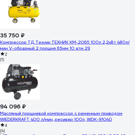
35 750 ₽
Компрессор ТД Техник ТЕХНИК КМ-2065 100л 2,2кВт 480л/
мин V-образный 2 поршня 65мм 10 атм 29
2
(1)
94 096 ₽
Масляный поршневой компрессор с ременным приводом
WIEDERKRAFT 400 л/мин, ресивер 100л, WDK-91040
4
(4)