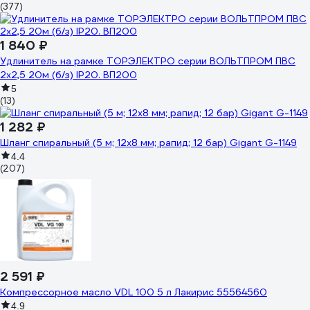
(377)
1 840 ₽
Удлинитель на рамке ТОРЭЛЕКТРО серии ВОЛЬТПРОМ ПВС
2х2,5 20м (б/з) IP20. ВП200
5
(13)
1 282 ₽
Шланг спиральный (5 м; 12х8 мм; рапид; 12 бар) Gigant G-1149
4.4
(207)
2 591 ₽
Компрессорное масло VDL 100 5 л Лакирис 55564560
4.9