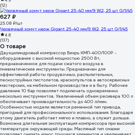
4.9
(12)
627 ₽
25.08 ₽/шт
Червячный хомут нерж Gigant 25-40 мм/9 W2, 25 шт G/1/45
4.8
(137)
О товаре
Двухцилиндровый компрессор Вихрь КМП-400/100Р -
оборудование с высокой мощностью 2500 Вт,
предназначенное для подачи сжатого воздуха в
пневматические инструменты. Предназначен для
эффективной работы продувочных, распылительных,
пескоструйных пистолетов, краскопультов в автосервисных
мастерских, на мебельном производстве и в быту. Рабочее
давление 10 бар позволяет подключать одновременно
несколько инструментов. Увеличенный объем ресивера 100 л
обеспечивает производительность до 400 л/мин.
Особенностью модели является ременной тип привода,
пригодный для профессионального использования. Благодаря
этому двигатель работает мягко и плавно, а служит дольше.
Возможна длительная эксплуатация компрессора при высокой
температуре окружающей среды. Масляный тип смазки
позволяет снизить износ трущихся элементов и увеличивает