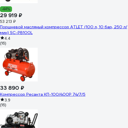
-44%
29 919 ₽
53 213 ₽
Поршневой масляный компрессор ATLET (100 л, 10 бар, 250 л/
мин) SC-PB100L
4.4
(16)
33 890 ₽
Компрессор Ресанта КП-100/400Р 74/7/5
3.9
(16)