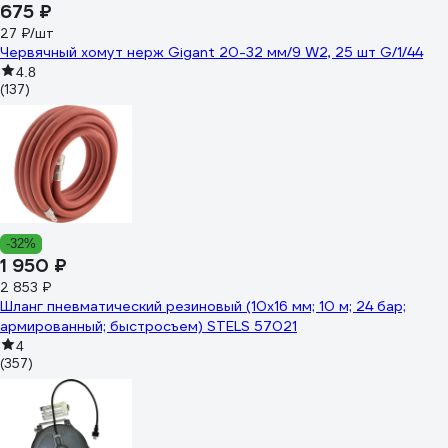
675 ₽
27 ₽/шт
Червячный хомут нерж Gigant 20-32 мм/9 W2, 25 шт G/1/44
4.8
(137)
-32%
1 950 ₽
2 853 ₽
Шланг пневматический резиновый (10x16 мм; 10 м; 24 бар;
армированный; быстросъем) STELS 57021
4
(357)