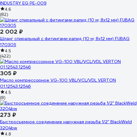
INDUSTRY EG PE-009
4.6
(82)
2 002 ₽
Шланг спиральный с фитингами рапид (10 м; 8x12 мм) FUBAG
170305
4.5
(422)
305 ₽
Масло компрессорное VG-100 VBL/VCL/VDL VERTON
01.12543.12546
4.5
(8)
273 ₽
Быстросъемное соединение наружная резьба 1/2" BlackWeld
3204bw
4.8