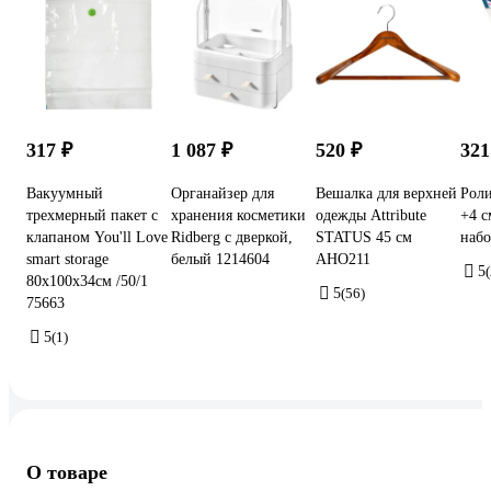
317 ₽
1 087 ₽
520 ₽
321
Вакуумный
Органайзер для
Вешалка для верхней
Рол
трехмерный пакет с
хранения косметики
одежды Attribute
+4 с
клапаном You'll Love
Ridberg с дверкой,
STATUS 45 см
набо
smart storage
белый 1214604
AHO211
5
(
80x100x34см /50/1
5
(56)
75663
5
(1)
О товаре