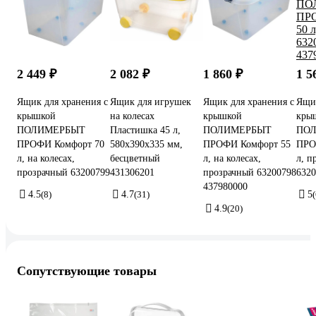
2 449 ₽
2 082 ₽
1 860 ₽
1 5
Ящик для хранения с
Ящик для игрушек
Ящик для хранения с
Ящик
крышкой
на колесах
крышкой
кры
ПОЛИМЕРБЫТ
Пластишка 45 л,
ПОЛИМЕРБЫТ
ПО
ПРОФИ Комфорт 70
580х390х335 мм,
ПРОФИ Комфорт 55
ПРО
л, на колесах,
бесцветный
л, на колесах,
л, п
прозрачный 63200799
431306201
прозрачный 63200798
6320
437980000
4.5
(8)
4.7
(31)
5
(
4.9
(20)
Сопутствующие товары