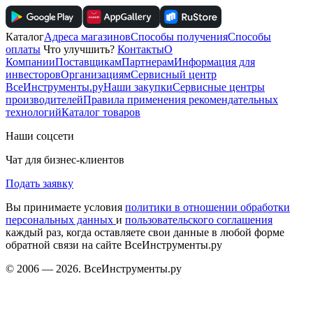
Каталог
Адреса магазинов
Способы получения
Способы
оплаты
Что улучшить?
Контакты
О
Компании
Поставщикам
Партнерам
Информация для
инвесторов
Организациям
Сервисный центр
ВсеИнструменты.ру
Наши закупки
Сервисные центры
производителей
Правила применения рекомендательных
технологий
Каталог товаров
Наши соцсети
Чат для бизнес-клиентов
Подать заявку
Вы принимаете условия
политики в отношении обработки
персональных данных
и
пользовательского соглашения
каждый раз, когда оставляете свои данные в любой форме
обратной связи на сайте ВсеИнструменты.ру
© 2006 — 2026. ВсеИнструменты.ру