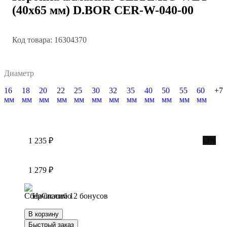
(40х65 мм) D.BOR CER-W-040-00
Код товара: 16304370
Диаметр
16
18
20
22
25
30
32
35
40
50
55
60
+7
мм
мм
мм
мм
мм
мм
мм
мм
мм
мм
мм
мм
-3%
1 235 ₽
1 279 ₽
Начислим 12 бонусов
В корзину
Быстрый заказ