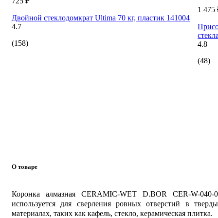
725 ₽
1 475 
Двойной стеклодомкрат Ultima 70 кг, пластик 141004
4.7
Присо
стекл
(158)
4.8
(48)
О товаре
Коронка алмазная CERAMIC-WET D.BOR CER-W-040-0
используется для сверления ровных отверстий в тверды
материалах, таких как кафель, стекло, керамическая плитка.