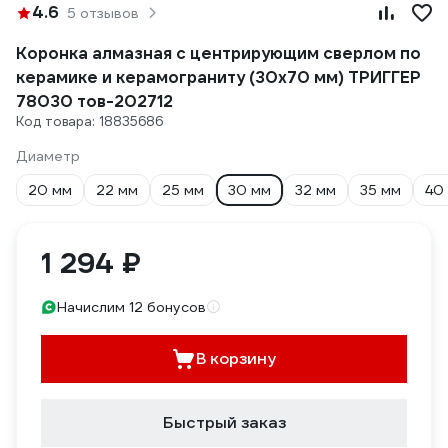
4.6
5 отзывов
Коронка алмазная с центрирующим сверлом по
керамике и керамограниту (30х70 мм) ТРИГГЕР
78030 тов-202712
Код товара: 18835686
Диаметр
20 мм
22 мм
25 мм
30 мм
32 мм
35 мм
40
1 294 ₽
Начислим 12 бонусов
В корзину
Быстрый заказ