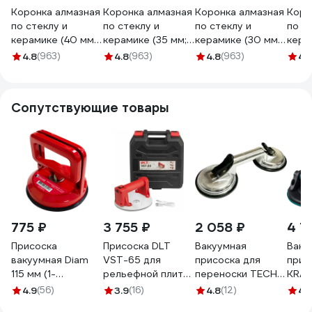
Коронка алмазная
Коронка алмазная
Коронка алмазная
Коро
по стеклу и
по стеклу и
по стеклу и
по с
керамике (40 мм;
керамике (35 мм;
керамике (30 мм;
кера
30 мм) Gigant
30 мм) Gigant
30 мм) Gigant
30 м
4.8
(963)
4.8
(963)
4.8
(963)
4.
DBG 11073
DBG 11071
DBG 11069
DBG 
Сопутствующие товары
775 ₽
3 755 ₽
2 058 ₽
4 7
Присоска
Присоска DLT
Вакуумная
Ваку
вакуумная Diam
VST-65 для
присоска для
прис
115 мм (1-
рельефной плитки
переноски TECH-
KRA
чашечная) 600114
с АВТО
NICK 2-чашечная,
200 
4.9
(56)
3.9
(16)
4.8
(12)
4.
подкачкой, 6
100кг LEO
3325