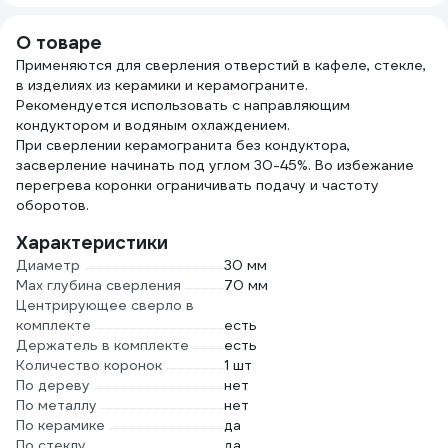
дюймов 1944
131.410.7484
О товаре
Применяются для сверления отверстий в кафеле, стекле,
в изделиях из керамики и керамограните.
Рекомендуется использовать с направляющим
кондуктором и водяным охлаждением.
При сверлении керамогранита без кондуктора,
засверление начинать под углом 30-45%. Во избежание
перегрева коронки ограничивать подачу и частоту
оборотов.
Характеристики
Диаметр
30 мм
Max глубина сверления
70 мм
Центрирующее сверло в
комплекте
есть
Держатель в комплекте
есть
Количество коронок
1 шт
По дереву
нет
По металлу
нет
По керамике
да
По стеклу
да