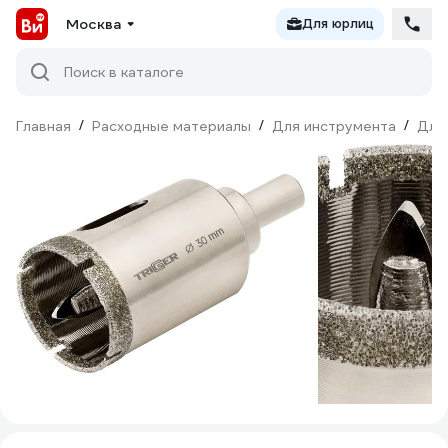
Москва
Для юрлиц
Поиск в каталоге
Главная
/
Расходные материалы
/
Для инструмента
/
Для