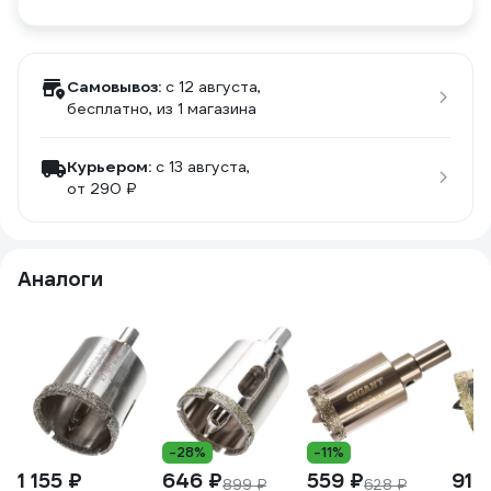
Самовывоз:
c 12 августа,
бесплатно
, из 1 магазина
Курьером:
c 13 августа,
от 290 ₽
Аналоги
-28%
-11%
1 155 ₽
646 ₽
559 ₽
919
899 ₽
628 ₽