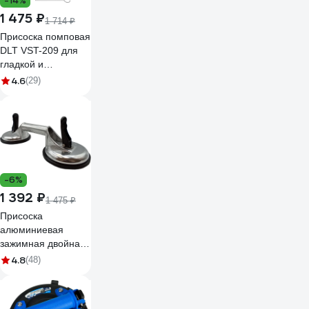
-14%
1 475 ₽
1 714 ₽
Присоска помповая
DLT VST-209 для
гладкой и
слаборельефной
4.6
(29)
поверхности, 8
дюймов 1114
-6%
1 392 ₽
1 475 ₽
Присоска
алюминиевая
зажимная двойная
для плитки и стекла
4.8
(48)
TRIO-DIAMOND
118 мм 282002