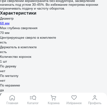
При сверлении керамогранита без кондуктора, засверление
начинать под углом 30-45%. Во избежание перегрева коронки
ограничивать подачу и частоту оборотов.
Характеристики
Диаметр
68 мм
Max глубина сверления
70 мм
Центрирующее сверло в комплекте
есть
Держатель в комплекте
есть
Количество коронок
1 шт
По дереву
нет
По металлу
нет
По керамике
да
По стеклу
да
Главная
Каталог
Корзина
Избранное
Профиль
По пластику