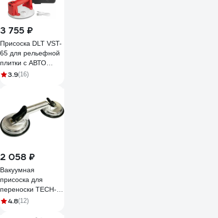
3 755 ₽
Присоска DLT VST-
65 для рельефной
плитки с АВТО
подкачкой, 6
3.9
(16)
дюймов 1944
2 058 ₽
Вакуумная
присоска для
переноски TECH-
NICK 2-чашечная,
4.8
(12)
100кг LEO