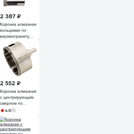
2 387 ₽
Коронка алмазная
кольцевая по
керамограниту,
камню и кафелю с
центровочным
сверлом 60x70 мм
FIT 16223
2 552 ₽
Коронка алмазная
с центрирующим
сверлом по
керамике 80 мм
4.6
(5)
ТРИГГЕР 78080
тов-208940