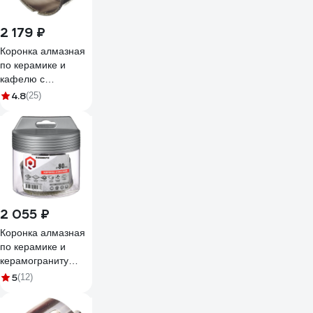
2 179 ₽
Коронка алмазная
по керамике и
кафелю с
центрирующим
4.8
(25)
сверлом TRIO-
DIAMOND 70 мм
400070
2 055 ₽
Коронка алмазная
по керамике и
керамограниту
Rubinritz 80мм
5
(12)
180080