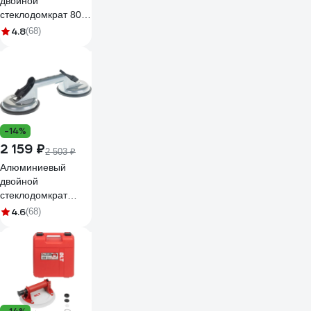
двойной
стеклодомкрат 80 кг
Gigant grf-114
4.8
(68)
-14%
2 159 ₽
2 503 ₽
Алюминиевый
двойной
стеклодомкрат
MATRIX 875205
4.6
(68)