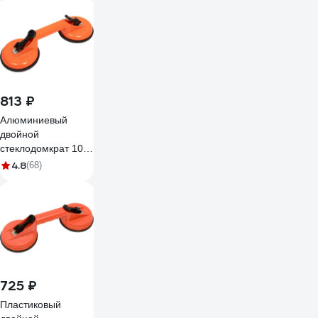
813 ₽
Алюминиевый
двойной
стеклодомкрат 100
кг Gigant grf-115
4.8
(68)
725 ₽
Пластиковый