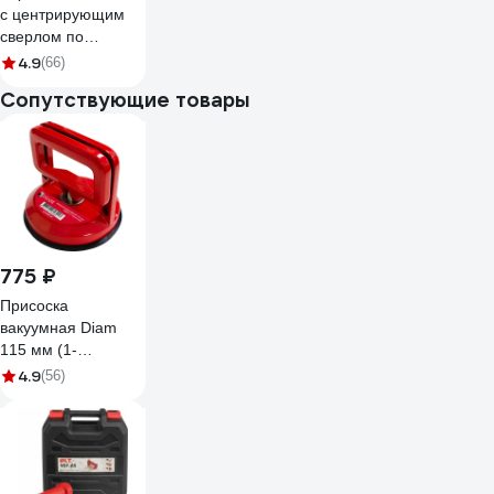
с центрирующим
сверлом по
керамограниту и
4.9
(66)
керамике 55 мм
Сопутствующие товары
RENNBOHR 676255
775 ₽
Присоска
вакуумная Diam
115 мм (1-
чашечная) 600114
4.9
(56)