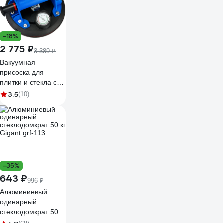
-18%
2 775 ₽
3 389 ₽
Вакуумная
присоска для
плитки и стекла с
манометром
3.5
(10)
vertextools 200мм
0017-02-02
-35%
643 ₽
996 ₽
Алюминиевый
одинарный
стеклодомкрат 50 кг
Gigant grf-113