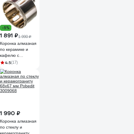
-5%
1 891 ₽
1 990 ₽
Коронка алмазная
по керамике и
кафелю с
центрирующим
4.5
(17)
сверлом TRIO-
DIAMOND 68 мм
400068
1 990 ₽
Коронка алмазная
по стеклу и
керамограниту