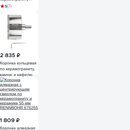
68x67 мм Pobedit
5
(3)
3009068
2 835 ₽
Коронка кольцевая
по керамограниту,
камню и кафелю
алмазная с
центровочным
сверлом FIT 73х70
мм 16227
1 809 ₽
Коронка алмазная