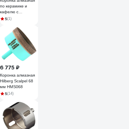
Коронка алмазная
по керамике и
кафелю с
центрирующим
5
(1)
сверлом TRIO-
DIAMOND 80 мм
400080
6 775 ₽
Коронка алмазная
Hilberg Scalpel 68
мм HMS068
5
(14)