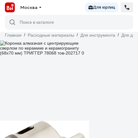
Москва
Для юрлиц
Поиск в каталоге
Главная
/
Расходные материалы
/
Для инструмента
/
Для дре