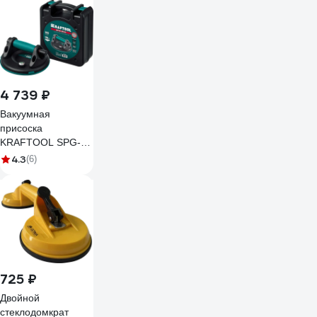
131.410.7484
4 739 ₽
Вакуумная
присоска
KRAFTOOL SPG-
200 d 200 мм
4.3
(6)
33256-20
725 ₽
Двойной
стеклодомкрат