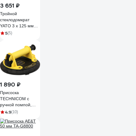
3 651 ₽
Тройной
стеклодомкрат
YATO 3 x 125 мм
YT-37237
5
(5)
1 890 ₽
Присоска
TECHNICOM с
ручной помпой,
нагрузка 110кг,
4.9
(10)
чаша 200мм TC-
F110