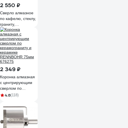
2 550 ₽
Сверло алмазное
по кафелю, стеклу,
граниту,
керамограниту 75
мм SKYWER SK-
SAHGRNT75
2 349 ₽
Коронка алмазная
с центрирующим
сверлом по
керамограниту и
4.8
(118)
керамике
RENNBOHR 75мм
676275