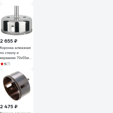
Diamond Industrial
DIDCSC080
2 655 ₽
Коронка алмазная
по стеклу и
керамики 70х55мм
(2шт.) TGS /
5
(7)
TORGWIN T380404
2 475 ₽