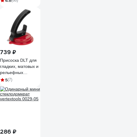
4.8
(68)
739 ₽
Присоска DLT для
гладких, матовых и
рельефных
поверхностей, O
5
(7)
110мм, удерж.вес
до 30кг 2609
286 ₽