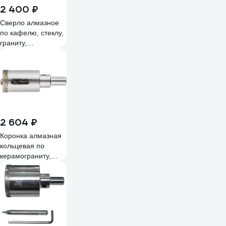
2 400 ₽
Сверло алмазное
по кафелю, стеклу,
граниту,
керамограниту 72
мм SKYWER SK-
SAHGRNT72
2 604 ₽
Коронка алмазная
кольцевая по
керамограниту,
камню и кафелю с
центровочным
сверлом 65x70 мм
FIT 16224