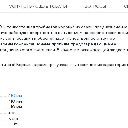
СОПУТСТВУЮЩИЕ ТОВАРЫ
ВОПРОСЫ
С
0 – тонкостенная трубчатая коронка из стали, предназначенна
ную рабочую поверхность с напылением на основе технически
из зоны резания и обеспечивает качественное и точное
мотрены компенсационные пропилы, предотвращающие ее
тся для мокрого сверления. В качестве охлаждающей жидкост
льного! Верные параметры указаны в технических характерис
110 мм
110 мм
110 мм
нет
есть
1 шт