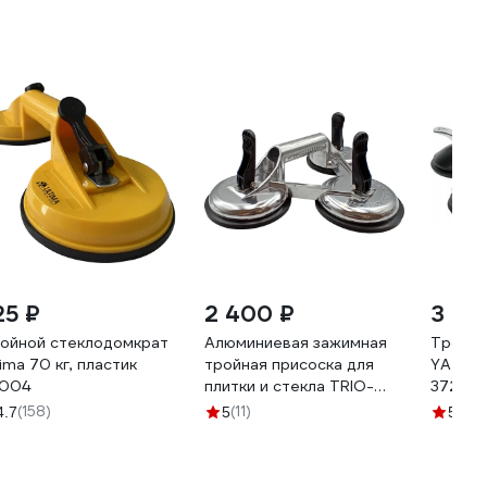
25 ₽
2 400 ₽
3 651
ойной стеклодомкрат
Алюминиевая зажимная
Тройно
tima 70 кг, пластик
тройная присоска для
YATO 3
1004
плитки и стекла TRIO-
37237
DIAMOND, 118 мм 282003
(158)
(11)
(5)
4.7
5
5