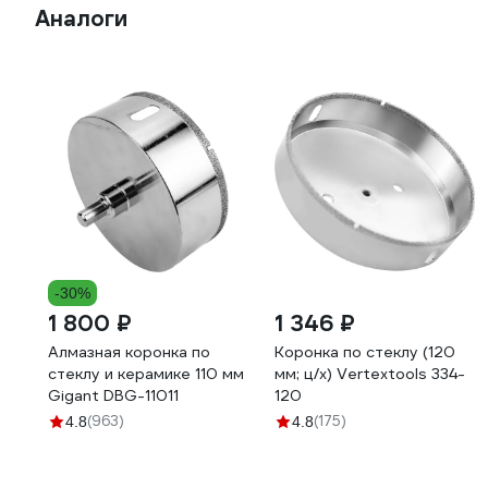
Аналоги
-30%
1 800 ₽
1 346 ₽
Алмазная коронка по
Коронка по стеклу (120
стеклу и керамике 110 мм
мм; ц/х) Vertextools 334-
Gigant DBG-11011
120
(963)
(175)
4.8
4.8