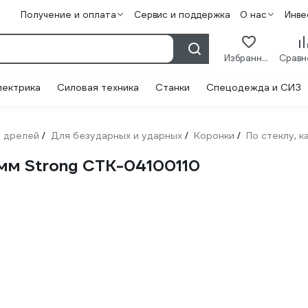
Получение и оплата
Сервис и поддержка
О нас
Инве
Избранное
лектрика
Силовая техника
Станки
Спецодежда и СИЗ
 дрелей
Для безударных и ударных
Коронки
По стеклу, 
/
/
/
 мм Strong CTK-04100110