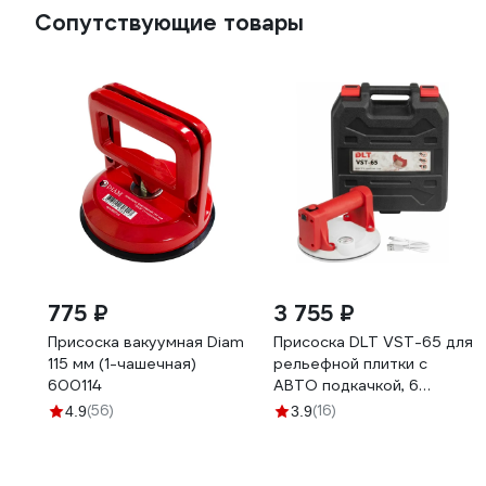
Сопутствующие товары
775 ₽
3 755 ₽
Присоска вакуумная Diam
Присоска DLT VST-65 для
115 мм (1-чашечная)
рельефной плитки с
600114
АВТО подкачкой, 6
дюймов 1944
(56)
(16)
4.9
3.9