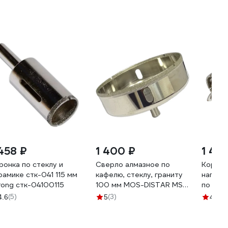
 458 ₽
1 400 ₽
1 42
ронка по стеклу и
Сверло алмазное по
Коронк
рамике стк-041 115 мм
кафелю, стеклу, граниту
направ
rong стк-04100115
100 мм МОS-DISTAR MS-
по стек
SAGRNT100
керами
(5)
(3)
(1
4.6
5
4.9
мм РЕ