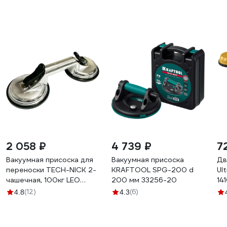
2 058 ₽
4 739 ₽
7
Вакуумная присоска для
Вакуумная присоска
Дв
переноски TECH-NICK 2-
KRAFTOOL SPG-200 d
Ul
чашечная, 100кг LEO
200 мм 33256-20
14
131.410.7484
(12)
(6)
4.8
4.3