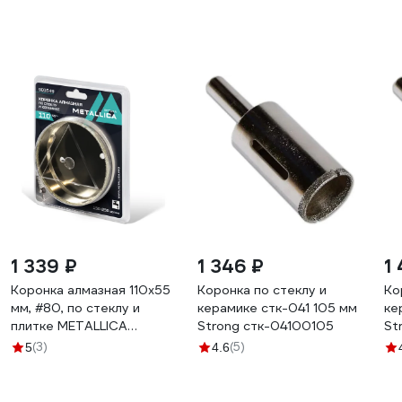
1 339 ₽
1 346 ₽
1
Коронка алмазная 110x55
Коронка по стеклу и
Ко
мм, #80, по стеклу и
керамике стк-041 105 мм
ке
плитке METALLICA
Strong стк-04100105
St
Optima 901649
(3)
(5)
5
4.6