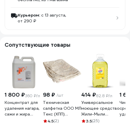
Курьером:
c 13 августа,
от 290 ₽
Сопутствующие товары
1 800 ₽
98 ₽
414 ₽
1 6
/шт
360 ₽/л
82.8 ₽/л
Концентрат для
Техническая
Универсальное
Чист
удаления нагара,
салфетка ООО МЛ
моющее средство
сред
сажи и жира
Текс (ХПП)
Жили-Мыли
удал
МАСТЕРХИМ
80x100 см, серая,
"Локус" аромат
нага
4.5
(2)
3.5
(25)
УДАЛИТЕЛЬ
в индивидуальном
"Лимон", 5 л, ПЭТ
кухн