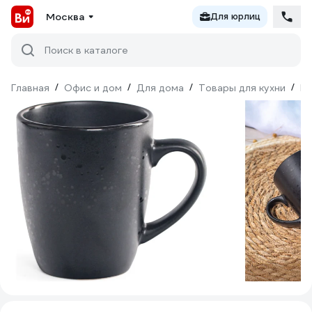
Москва
Для юрлиц
Поиск в каталоге
Главная
/
Офис и дом
/
Для дома
/
Товары для кухни
/
По