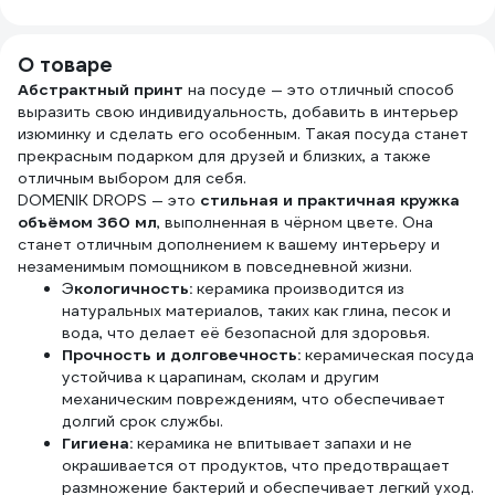
НАГАРА 6 кг
пакете 22-3040
4623721540318
плит
026ЩП6
Prof
(Дей
О товаре
Абстрактный принт
на посуде — это отличный способ
выразить свою индивидуальность, добавить в интерьер
изюминку и сделать его особенным. Такая посуда станет
прекрасным подарком для друзей и близких, а также
отличным выбором для себя.
DOMENIK DROPS — это
стильная и практичная кружка
объёмом 360 мл
, выполненная в чёрном цвете. Она
станет отличным дополнением к вашему интерьеру и
незаменимым помощником в повседневной жизни.
Э
кологичность:
керамика производится из
натуральных материалов, таких как глина, песок и
вода, что делает её безопасной для здоровья.
Прочность и долговечность:
керамическая посуда
устойчива к царапинам, сколам и другим
механическим повреждениям, что обеспечивает
долгий срок службы.
Гигиена:
керамика не впитывает запахи и не
окрашивается от продуктов, что предотвращает
размножение бактерий и обеспечивает легкий уход.