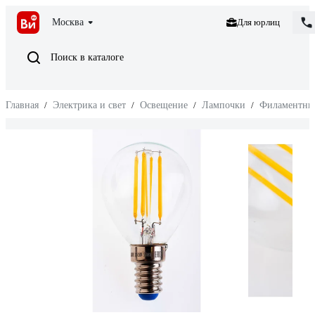
Москва
Для юрлиц
Поиск в каталоге
Главная
/
Электрика и свет
/
Освещение
/
Лампочки
/
Филаментны