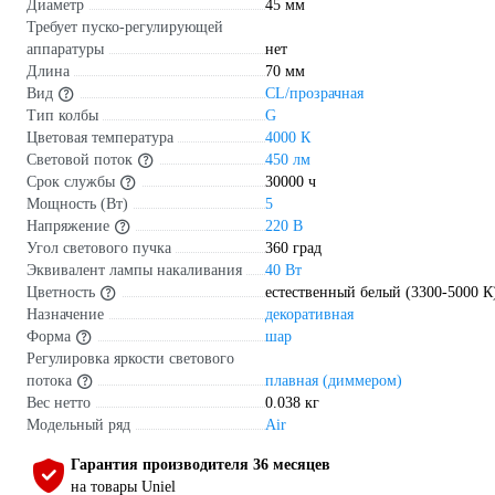
Диаметр
45 мм
Требует пуско-регулирующей
аппаратуры
нет
Длина
70 мм
Вид
CL/прозрачная
Тип колбы
G
Цветовая температура
4000 К
Световой поток
450 лм
Срок службы
30000 ч
Мощность (Вт)
5
Напряжение
220 В
Угол светового пучка
360 град
Эквивалент лампы накаливания
40 Вт
Цветность
естественный белый (3300-5000 К
Назначение
декоративная
Форма
шар
Регулировка яркости светового
потока
плавная (диммером)
Вес нетто
0.038 кг
Модельный ряд
Air
Гарантия производителя 36 месяцев
на товары Uniel