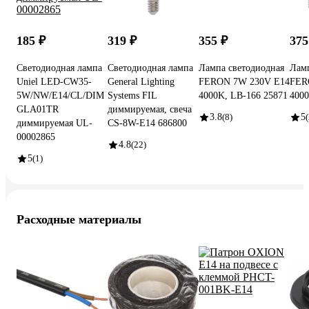
185 ₽
319 ₽
355 ₽
375
Светодиодная лампа
Светодиодная лампа
Лампа светодиодная
Ламп
Uniel LED-CW35-
General Lighting
FERON 7W 230V E14
FER
5W/NW/E14/CL/DIM
Systems FIL
4000K, LB-166 25871
4000
GLA01TR
диммируемая, свеча
3.8
(8)
5
(
диммируемая UL-
CS-8W-E14 686800
00002865
4.8
(22)
5
(1)
Расходные материалы