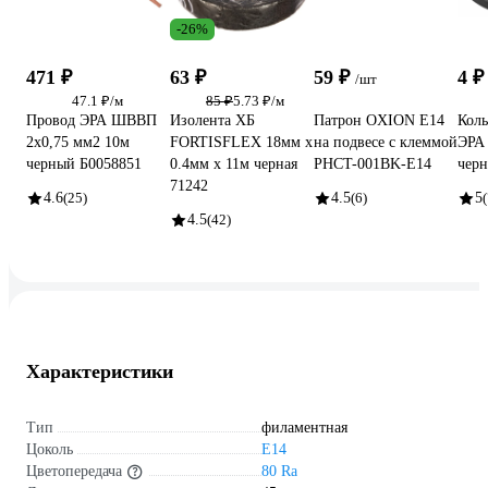
-26%
471 ₽
63 ₽
59 ₽
4 
/шт
47.1 ₽/м
85 ₽
5.73 ₽/м
Провод ЭРА ШВВП
Изолента ХБ
Патрон OXION Е14
Коль
2x0,75 мм2 10м
FORTISFLEX 18мм х
на подвесе с клеммой
ЭРА 
черный Б0058851
0.4мм х 11м черная
PHCT-001BK-E14
черн
71242
4.6
(25)
4.5
(6)
5
(
4.5
(42)
Характеристики
Тип
филаментная
Цоколь
E14
Цветопередача
80 Ra