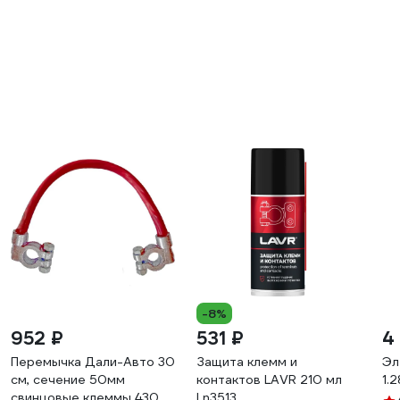
-8%
952 ₽
531 ₽
4
Перемычка Дали-Авто 30
Защита клемм и
Эл
см, сечение 50мм
контактов LAVR 210 мл
1.
свинцовые клеммы 430
Ln3513