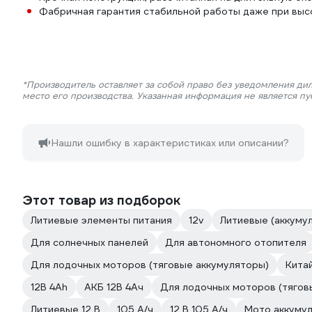
Фабричная гарантия стабильной работы даже при высо
*Производитель оставляет за собой право без уведомления ди
место его производства. Указанная информация не является п
Нашли ошибку в характеристиках или описании?
Этот товар из подборок
Литиевые элементы питания
12v
Литиевые (аккумул
Для солнечных панелей
Для автономного отопителя
Для лодочных моторов (тяговые аккумуляторы)
Кита
12В 4Ah
АКБ 12В 4Ач
Для лодочных моторов (тягов
Литиевые 12 В
105 А/ч
12 В 105 А/ч
Мото аккумул