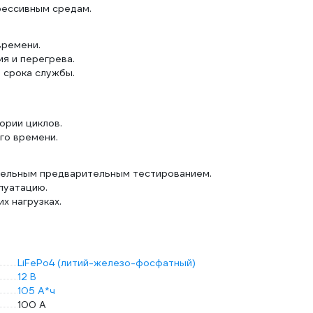
рессивным средам.
времени.
ия и перегрева.
 срока службы.
ории циклов.
го времени.
тельным предварительным тестированием.
луатацию.
х нагрузках.
LiFePo4 (литий-железо-фосфатный)
12 В
105 А*ч
100 А