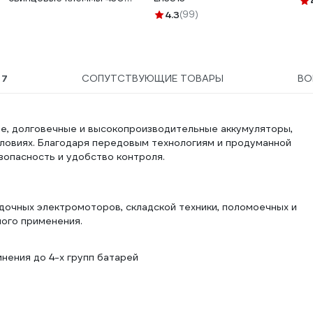
гр, М8 DA-02718
4.3
(99)
Ы
7
СОПУТСТВУЮЩИЕ ТОВАРЫ
В
ые, долговечные и высокопроизводительные аккумуляторы,
словиях. Благодаря передовым технологиям и продуманной
зопасность и удобство контроля.
дочных электромоторов, складской техники, поломоечных и
ого применения.
нения до 4-х групп батарей