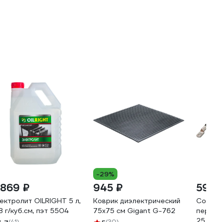
-29%
 869 ₽
945 ₽
590 
ектролит OILRIGHT 5 л,
Коврик диэлектрический
Соедин
28 г/куб.см, пэт 5504
75х75 см Gigant G-762
перемы
25 см,