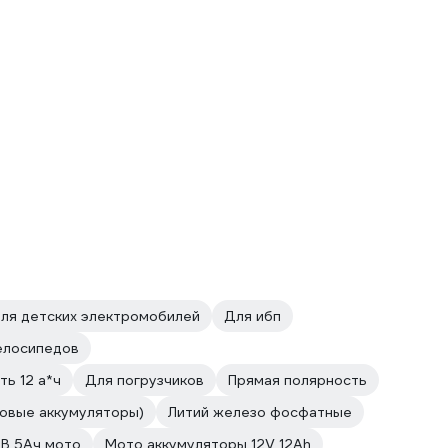
ля детских электромобилей
Для ибп
елосипедов
ть 12 а*ч
Для погрузчиков
Прямая полярность
говые аккумуляторы)
Литий железо фосфатные
2В 5Ач мото
Мото аккумуляторы 12V 12Ah