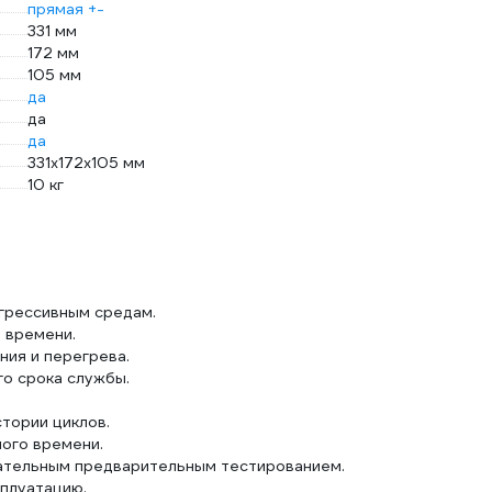
прямая +-
331 мм
172 мм
105 мм
да
да
да
331x172x105 мм
10 кг
агрессивным средам.
 времени.
ния и перегрева.
го срока службы.
стории циклов.
ого времени.
ательным предварительным тестированием.
сплуатацию.