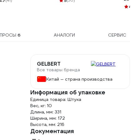
4.7
(41)
5
(30)
СП-16-
4.8
(1
ОПРОСЫ
6
АНАЛОГИ
СЕРВИС
GELBERT
Все товары бренда
Китай — страна производства
Информация об упаковке
Единица товара: Штука
Вес, кг: 10
Длина, мм: 331
Ширина, мм: 172
Высота, мм: 216
Документация