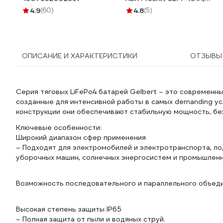
50x60 см, С00036816
4.9
(60)
4.8
(5)
ОПИСАНИЕ И ХАРАКТЕРИСТИКИ
ОТЗЫВ
Серия тяговых LiFePo4 батарей Gelbert – это современн
созданные для интенсивной работы в самых demanding у
конструкции они обеспечивают стабильную мощность, бе
Ключевые особенности:
Широкий диапазон сфер применения
– Подходят для электромобилей и электротранспорта, ло
уборочных машин, солнечных энергосистем и промышленн
Возможность последовательного и параллельного объеди
Высокая степень защиты IP65
– Полная защита от пыли и водяных струй.