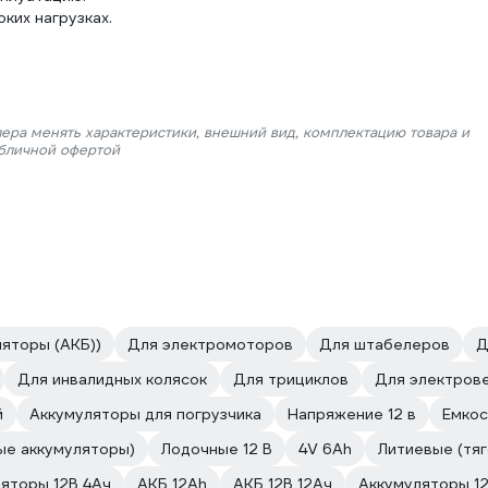
ких нагрузках.
лера менять характеристики, внешний вид, комплектацию товара и
убличной офертой
яторы (АКБ))
Для электромоторов
Для штабелеров
Д
Для инвалидных колясок
Для трициклов
Для электров
й
Аккумуляторы для погрузчика
Напряжение 12 в
Емкос
ые аккумуляторы)
Лодочные 12 В
4V 6Ah
Литиевые (тя
яторы 12В 4Ач
АКБ 12Ah
АКБ 12В 12Ач
Аккумуляторы 1