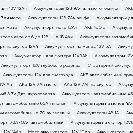
иля 12V 12Ач
Аккумуляторы 12В 9Ач для мототехники
АКБ
 7Ач мото
Аккумуляторы 12В 7Ач альфа
Аккумуляторы дл
оры мото
Аккумуляторы мото 12Ач
АКБ 100 а
Аккумуля
ятора авто от 6 до 12В
АКБ 4Ач
Аккумуляторы автомобил
ры на скутер 12V4
Аккумуляторы на мопед 12V 5А
Аккуму
ото
Аккумуляторы для скутера 12V9Ah
Аккумуляторы 12V
Аккумуляторы 12V глубокого разряда
Стартерный аккумул
Аккумуляторы 12V для снегохода
АКБ автомобильный пря
12V4Ah
АКБ 12V 7Ah мото
АКБ 12V 7Ah на скутер
Аккуму
вый 3,7V.Для шуруповерта
Аккумуляторы автомобильные 45
ры автомобильные 65Ач япония
Аккумуляторы на мопед 4А
ры автомобильные 70 ач гелевый
Аккумуляторы 4В 1А
Ак
торы 72А70Ач автомобильный
Аккумуляторы на скутер 12V
ы 12V 14Ah
Мото аккумуляторы 12V 10Ah
Аккумуляторы на