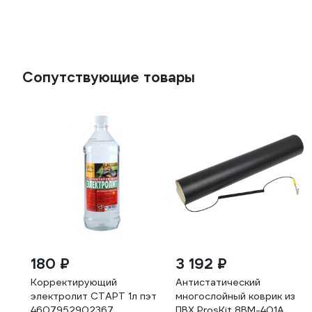
Сопутствующие товары
180 ₽
3 192 ₽
Корректирующий
Антистатический
электролит СТАРТ 1л пэт
многослойный коврик из
4607952902367
ПВХ ProsKit 8BM-401A,