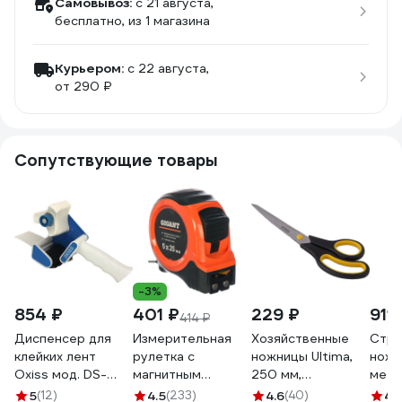
Самовывоз:
c 21 августа,
бесплатно
, из 1 магазина
Курьером:
c 22 августа,
от 290 ₽
Сопутствующие товары
-3%
854 ₽
401 ₽
229 ₽
911 
414 ₽
Диспенсер для
Измерительная
Хозяйственные
Стро
клейких лент
рулетка с
ножницы Ultima,
нож I
Oxiss мод. DS-
магнитным
250 мм,
мета
50/2 50 мм, синий
крюком, 5x25мм
двухкомпонентные
корпу
5
(12)
4.5
(233)
4.6
(40)
4.