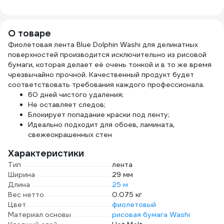
4630025424213
Gigant GWM525
рукоятки, 119037
винт
зажи
12
О товаре
Фиолетовая лента Blue Dolphin Washi для деликатных
поверхностей производится исключительно из рисовой
бумаги, которая делает её очень тонкой и в то же время
чрезвычайно прочной. Качественный продукт будет
соответствовать требования каждого профессионала.
60 дней чистого удаления;
Не оставляет следов;
Блокирует попадание краски под ленту;
Идеально подходит для обоев, ламината,
свежеокрашенных стен
Характеристики
Тип
лента
Ширина
29 мм
Длина
25 м
Вес нетто
0.075 кг
Цвет
фиолетовый
Материал основы
рисовая бумага Washi