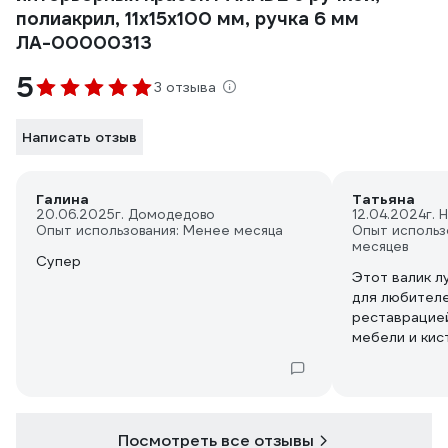
полиакрил, 11х15х100 мм, ручка 6 мм
ЛА-00000313
5
3 отзыва
Написать отзыв
Галина
Татьяна
20.06.2025
г. Домодедово
12.04.2024
г. 
Опыт использования: Менее месяца
Опыт использ
месяцев
Супер
Этот валик л
для любителе
реставрацией
мебели и кис
неудобно нан
не пробирают
же тумб. Это
решение - ма
идеален для
Посмотреть все отзывы