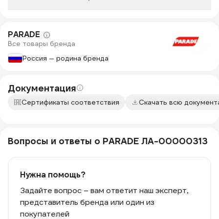
и углов. Отл
равномерно р
руке он удоб
PARADE
использую ег
Все товары бренда
очистки от и
декоративной
Россия — родина бренда
как новый.
Документация
Сертификаты соответствия
Скачать всю докумен
Вопросы и ответы о PARADE ЛА-00000313
Нужна помощь?
Задайте вопрос – вам ответит наш эксперт,
представитель бренда или один из
покупателей