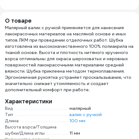
высота иглы 14 мм,
работ
240 мм 04152
7701
О товаре
Малярный валик с ручкой применяется для нанесения
лакокрасочных материалов на масляной основе и иных
типов ЛКМ при проведении отделочных работ. Шубка
изготовлена из высококачественного 100% полиакрила на
тканой основе. Высота и плотность нитяного крученого
ворса оптимальны для окраса шероховатых и неровных
поверхностей лакокрасочными материалами средней
вязкости. Шубка приклеена методом термоплавления.
Эргономичная рукоятка устраняет проскальзывание, что
значительно снижает утомляемость и создает
дополнительный комфорт при работе.
Характеристики
Вид
малярный
Тип
валик с ручкой
Длина
100 мм
Высота ворса/Толщина
шубки/Длина иглы
11 мм