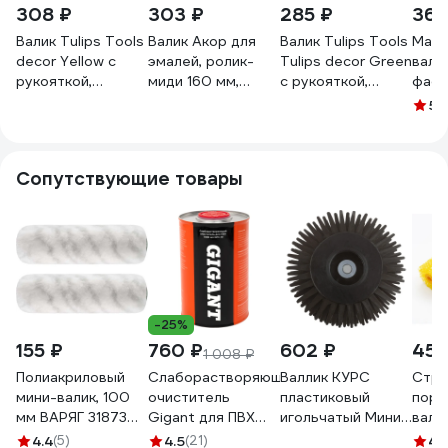
308 ₽
303 ₽
285 ₽
369
Валик Tulips Tools
Валик Акор для
Валик Tulips Tools
Маля
decor Yellow с
эмалей, ролик-
Tulips decor Green
вали
рукояткой,
миди 160 мм,
с рукояткой,
фаса
полиакрил, 150 мм,
полиакрил 12 мм,
полиакрил, 100мм,
PARA
5
(1
ворс 9 мм NP10-
кронштейн 6 мм,
ворс 11мм NP10-
поли
024
Эксперт 802 30
013
11х3
160
ручк
Сопутствующие товары
ЛА-
-25%
155 ₽
760 ₽
602 ₽
455
1 008 ₽
Полиакриловый
Слаборастворяющий
Валлик КУРС
Стру
мини-валик, 100
очиститель
пластиковый
поро
мм ВАРЯГ 31873
Gigant для ПВХ
игольчатый Мини,
вали
тов-149014 (2 шт.)
1000 мл GPC-10
диаметр 72 мм,
деко
4.4
(5)
4.5
(21)
4.