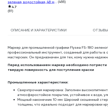
зеленая, водостойкая, 48 мм,
(466)
50 м HAS-382277
4.7
(81)
ОПИСАНИЕ И ХАРАКТЕРИСТИКИ
ОТЗЫВ
Маркер для промышленной графики Flysea FS-180 зеленог
профессиональный инструмент, созданный для работы в сл
мастерских. Он предназначен для тех, кому нужна надеж
Перед использованием маркер необходимо потрясти в
твердую поверхность для поступления краски
Промышленные характеристики:
Сверхпрочная маркировка: Заполнен высокопигменти
атмосферостойкое покрытие, устойчивое к воде, у
Мощный наконечник 10 мм: Широкий скошенный стер
толщины, что идеально подходит для маркировки кру