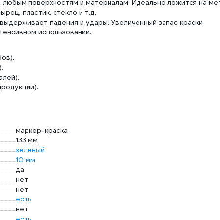
о любым поверхностям и материалам. Идеально ложится на ме
ырец, пластик, стекло и т.д.
выдерживает падения и удары. Увеличенный запас краски
тенсивном использовании.
ов).
.
алей).
продукции).
маркер-краска
133 мм
зеленый
10 мм
да
нет
нет
есть
нет
есть