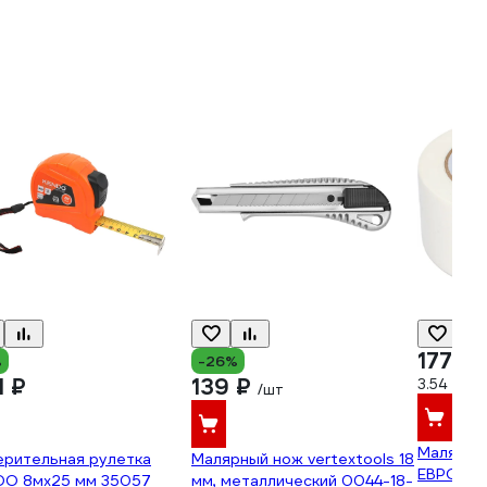
177 ₽
%
-26%
1 ₽
139 ₽
3.54 ₽/м
/шт
Малярна
ерительная рулетка
Малярный нож vertextools 18
ЕВРО 48 
DO 8мх25 мм 35057
мм, металлический 0044-18-