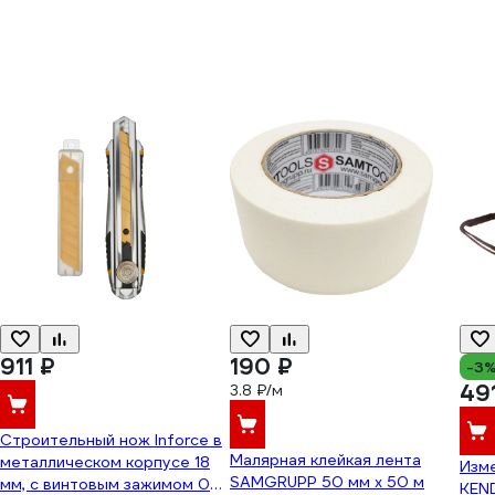
911 ₽
190 ₽
-3
49
3.8 ₽/м
Строительный нож Inforce в
Малярная клейкая лента
металлическом корпусе 18
Изм
SAMGRUPP 50 мм х 50 м
мм, с винтовым зажимом 06-
KEN