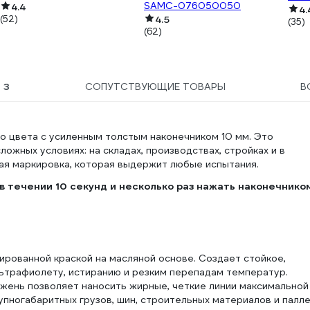
SAMC-076050050
02-12
4.4
4.
(52)
4.5
(35)
(62)
Ы
3
СОПУТСТВУЮЩИЕ ТОВАРЫ
В
о цвета с усиленным толстым наконечником 10 мм. Это
ожных условиях: на складах, производствах, стройках и в
ная маркировка, которая выдержит любые испытания.
 течении 10 секунд и несколько раз нажать наконечнико
рованной краской на масляной основе. Создает стойкое,
льтрафиолету, истиранию и резким перепадам температур.
жень позволяет наносить жирные, четкие линии максимальной
пногабаритных грузов, шин, строительных материалов и палле