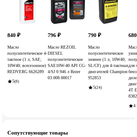
840 ₽
796 ₽
790 ₽
680
Масло
Масло REZOIL
Масло
Мас
полусинтетическое 4-
DIESEL
полусинтетическое
унив
тактное (1 л; SAE;
полусинтетическое
зимнее (1 л; 10W40;
полу
10W40; всесезонное)
SAE10W-40 API CG-
SL/CF) для 4-тактных
для 
REDVERG 6626289
4/SJ 0.946 л Rezer
двигателей Champion
бен
03.008.00017
952853
диз
5
(8)
двиг
5
(24)
4Т 
8382
4.
Сопутствующие товары