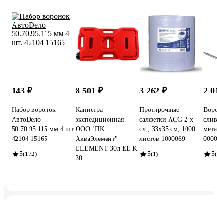
143 ₽
8 501 ₽
3 262 ₽
2 0
Набор воронок
Канистра
Протирочные
Воро
АвтоDело
экспедиционная
салфетки ACG 2-х
сли
50.70.95.115 мм 4 шт.
ООО "ПК
сл., 33х35 см, 1000
мета
42104 15165
АкваЭлемент"
листов 1000069
0000
ELEMENT 30л EL K-
5
(172)
5
(1)
5
(
30