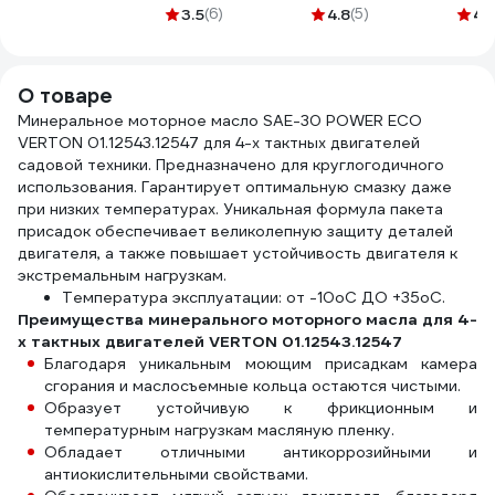
10HDPE
WypAll X60
3.5
(6)
4.8
(5)
4.
большой рулон,
синий 34965
О товаре
Минеральное моторное масло SAE-30 POWER ECO
VERTON 01.12543.12547 для 4-х тактных двигателей
садовой техники. Предназначено для круглогодичного
использования. Гарантирует оптимальную смазку даже
при низких температурах. Уникальная формула пакета
присадок обеспечивает великолепную защиту деталей
двигателя, а также повышает устойчивость двигателя к
экстремальным нагрузкам.
Температура эксплуатации: от -10оС ДО +35оС.
Преимущества минерального моторного масла для 4-
х тактных двигателей VERTON 01.12543.12547
Благодаря уникальным моющим присадкам камера
сгорания и маслосъемные кольца остаются чистыми.
Образует устойчивую к фрикционным и
температурным нагрузкам масляную пленку.
Обладает отличными антикоррозийными и
антиокислительными свойствами.