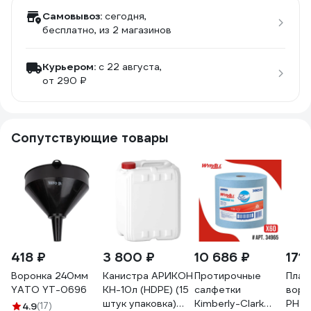
Самовывоз:
сегодня,
бесплатно
, из 2 магазинов
Курьером:
c 22 августа,
от 290 ₽
Сопутствующие товары
418 ₽
3 800 ₽
10 686 ₽
171 
Воронка 240мм
Канистра АРИКОН
Протирочные
Плас
YATO YT-0696
КН-10л (HDPE) (15
салфетки
воро
штук упаковка)
Kimberly-Clark
PH-1
4.9
(17)