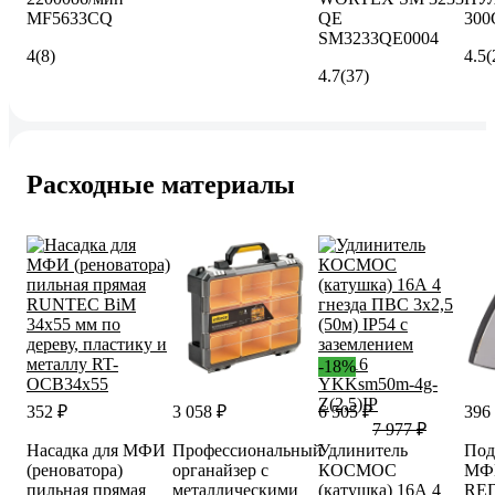
MF5633CQ
QE
300
SM3233QE0004
4
(8)
4.5
(
4.7
(37)
Расходные материалы
-18%
352 ₽
3 058 ₽
6 505 ₽
396
7 977 ₽
Насадка для МФИ
Профессиональный
Удлинитель
Под
(реноватора)
органайзер с
КОСМОС
МФ
пильная прямая
металлическими
(катушка) 16А 4
RED