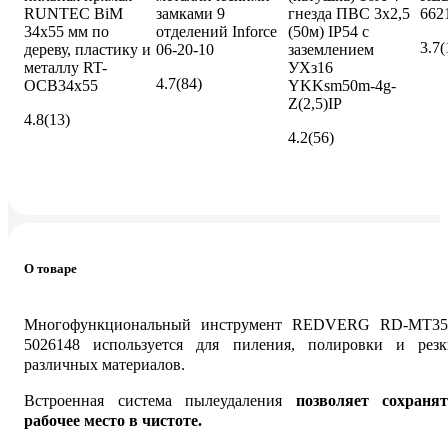
RUNTEC BiM
замками 9
гнезда ПВС 3х2,5
662
34x55 мм по
отделений Inforce
(50м) IP54 с
3.7
(
дереву, пластику и
06-20-10
заземлением
металлу RT-
УХз16
4.7
(84)
OCB34x55
YKKsm50m-4g-
Z(2,5)IP
4.8
(13)
4.2
(56)
О товаре
Многофункциональный инструмент REDVERG RD-MT35
5026148 используется для пиления, полировки и резк
различных материалов.
Встроенная система пылеудаления
позволяет сохранят
рабочее место в чистоте.