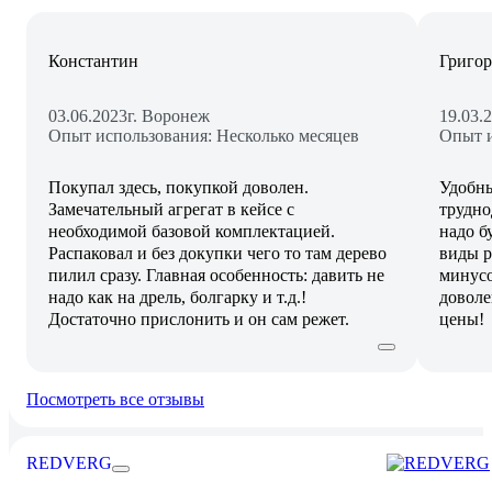
Константин
Григо
03.06.2023
г. Воронеж
19.03.
Опыт использования: Несколько месяцев
Опыт и
Покупал здесь, покупкой доволен.
Удобны
Замечательный агрегат в кейсе с
трудно
необходимой базовой комплектацией.
надо б
Распаковал и без докупки чего то там дерево
виды р
пилил сразу. Главная особенность: давить не
минусо
надо как на дрель, болгарку и т.д.!
доволе
Достаточно прислонить и он сам режет.
цены!
Посмотреть все отзывы
REDVERG