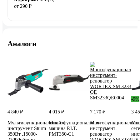
от 290 ₽
Аналоги
-9%
4 840 ₽
4 015 ₽
7 170 ₽
3 45
Мультифункциональный
Многофункциональная
Многофункциональны
Мно
инструмент Sturm
машина P.I.T.
инструмент-
сет
350Вт ,15000-
PMT350-C1
реноватор
инс
22000об/мин
WORTEX SM 3233
ПУ