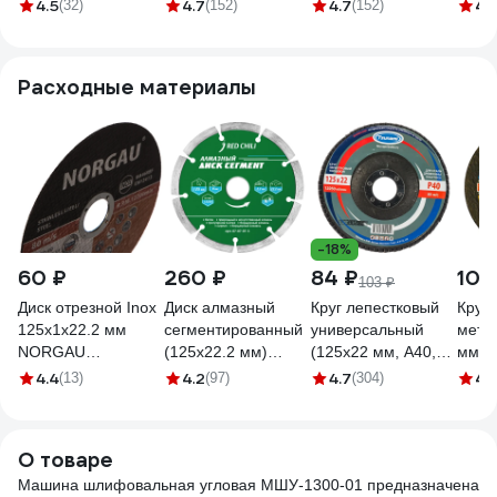
AG5015ACS-BL
15S 125 мм
125 мм
(CS)
4.5
4.7
4.7
4.
(32)
(152)
(152)
125R
Расходные материалы
-18%
60 ₽
260 ₽
84 ₽
100
103 ₽
Диск отрезной Inox
Диск алмазный
Круг лепестковый
Круг 
125x1x22.2 мм
сегментированный
универсальный
мета
NORGAU
(125х22.2 мм)
(125х22 мм, А40,
мм; A
083305125
REDCHILI 07-07-07-
14А) Tsunami КЛТ1
БУ 80
4.4
4.2
4.7
4.
(13)
(97)
(304)
3
D96100000012540
4603
О товаре
Машина шлифовальная угловая МШУ-1300-01 предназначена