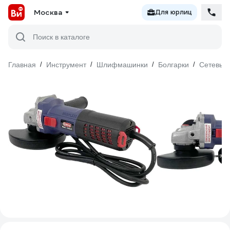
Москва
Для юрлиц
Поиск в каталоге
Главная
/
Инструмент
/
Шлифмашинки
/
Болгарки
/
Сетевые