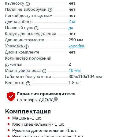
пылесосу
нет
Наличие виброручки
нет
Легкий доступ к щеткам
нет
Длина кабеля
2 м
Плавный пуск
да
Кожух для пылеудаления
нет
Длина инструмента
290 мм
Упаковка
коробка
Диск в комплекте
нет
Количество положений
рукоятки
2
Max глубина реза
40 мм
Габариты без упаковки
305x110x104 мм
Вес нетто
1.8 кг
Гарантия производителя
на товары ДИОЛД
Комплектация
Машина -1 шт.
Ключ специальный - 1 шт.
Рукоятка дополнительная -1 шт.
Руководство по эксплуатации -1 шт.