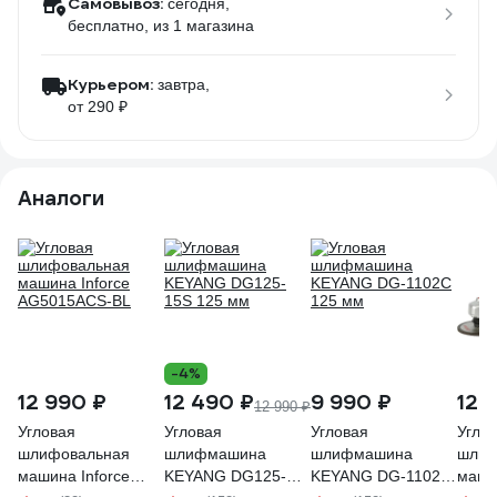
Самовывоз:
сегодня,
бесплатно
, из 1 магазина
Курьером:
завтра,
от 290 ₽
Аналоги
-4%
12 990 ₽
12 490 ₽
9 990 ₽
12 
12 990 ₽
Угловая
Угловая
Угловая
Угло
шлифовальная
шлифмашина
шлифмашина
шлиф
машина Inforce
KEYANG DG125-
KEYANG DG-1102C
маш