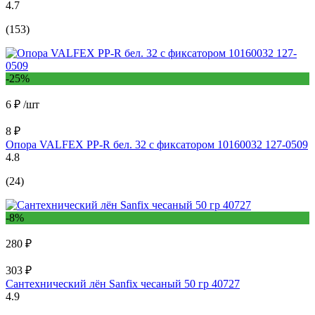
4.7
(153)
-25%
6 ₽
/шт
8 ₽
Опора VALFEX PP-R бел. 32 с фиксатором 10160032 127-0509
4.8
(24)
-8%
280 ₽
303 ₽
Сантехнический лён Sanfix чесаный 50 гр 40727
4.9