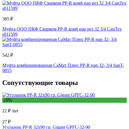
385 ₽
Муфта ООО ПКФ Сварком PP-R комб нар рез 32 3/4 СанТех
s011599
542 ₽
Муфта комбинированная СаМат Плюс PP-R нар 32- 3/4 SanT-
0855
Сопутствующие товары
-19%
22 ₽
/шт
27 ₽
Угольник PP-R 32x90 гр. Gigant GPFC-32-90