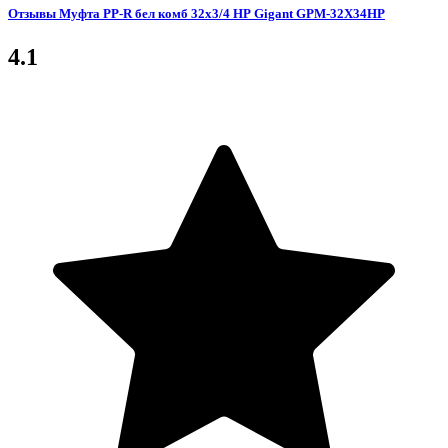
Отзывы Муфта PP-R бел комб 32х3/4 НР Gigant GPM-32X34НР
4.1