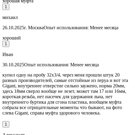
хорошая муфта
1
михаил
26.10.2025
г. Москва
Опыт использования: Менее месяца
хороший
1
Иван
30.10.2025
Опыт использования: Менее месяца
купил одну на пробу 32х3/4, через меня прошли штук 20
разных производителей, самые отстойные из леруа и вот эта
Gigant, внутреннее отверстие сильно заужено, норма 20мм,
здесь 18мм сверло вообще не лезет, может там 17 или 16мм,
короткая резьба, нет насечек для удержания льна, нет
внутреннего буртика для сгона пластика, вообщем муфта
собрала все отрицательные моменты что бывают, на фото
слева Gigant, справа муфта здорового человека.
1
Александр