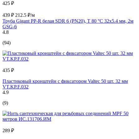
425 ₽
439 ₽
212.5 ₽/м
Труба Gigant PP-R белая SDR 6 (PN20), T 80 °С 32x5.4 мм, 2м
GSG-6
4.8
(94)
435 ₽
Пластиковый кронштейн c фиксатором Valtec 50 шт. 32 мм
VT.KP.F.032
4.9
(9)
289 ₽