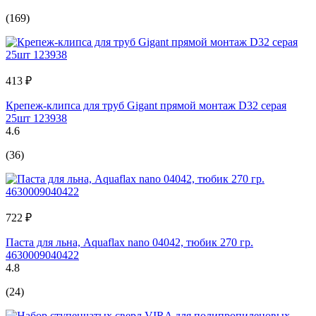
(169)
413 ₽
Крепеж-клипса для труб Gigant прямой монтаж D32 серая
25шт 123938
4.6
(36)
722 ₽
Паста для льна, Aquaflax nano 04042, тюбик 270 гр.
4630009040422
4.8
(24)