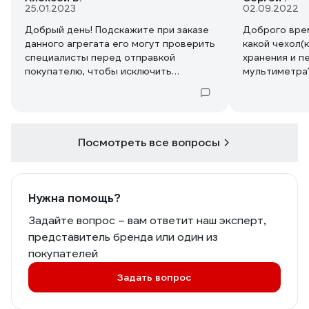
25.01.2023
02.09.2022
Добрый день! Подскажите при заказе
Доброго вре
данного агрегата его могут проверить
какой чехол(
специалисты перед отправкой
хранения и п
покупателю, чтобы исключить
мультиметра
получение покупателем бракованного
экземпляра (заказывал данный
аппарат уже два раза в разных местах,
результат один - дефектный. Не
измеряет пост. и перемен.
Посмотреть все вопросы
напряжение, не работает прозвонка
цепи, как результат потраченные силы
и нервы). Просто данная модель
фигурирует во многих рейтингах не на
Нужна помощь?
худших позициях и есть кучу
Задайте вопрос – вам ответит наш эксперт,
восхваляющих видео, а по факту
представитель бренда или один из
получается "дичь"
покупателей
Задать вопрос