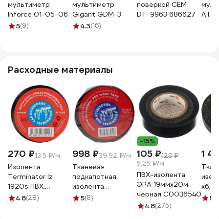
мультиметр
мультиметр
поверкой СЕМ
муль
Inforce 01-05-06
Gigant GDM-3
DT-9963 686627
AT-9
5
(9)
4.3
(16)
Расходные материалы
-15%
270 ₽
998 ₽
105 ₽
1 4
13.5 ₽/м
39.92 ₽/м
123 ₽
5.25 ₽/м
Изолента
Тканевая
Ткан
ПВХ-изолента
Terminator Iz
подкапотная
изол
ЭРА 19ммх20м
1920s ПВХ,
изолента
хб, ч
черная C0036540
черная,
Terminator Izt
двух
4.8
(29)
5
(8)
5
(
автомобильная,
1925 fabric, 19мм х
4.8
(275)
20 м
0.13 мм, 19 мм, 20
25м, толщина
000