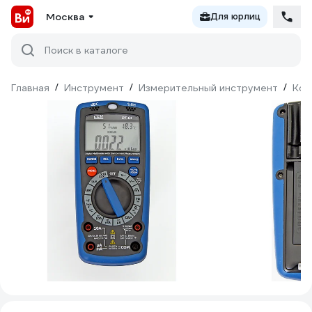
Москва
Для юрлиц
Поиск в каталоге
Главная
/
Инструмент
/
Измерительный инструмент
/
Кон