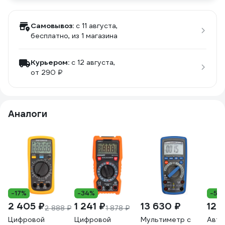
Самовывоз:
c 11 августа,
бесплатно
, из 1 магазина
Курьером:
c 12 августа,
от 290 ₽
Аналоги
-17%
-34%
-5%
2 405 ₽
1 241 ₽
13 630 ₽
12 1
2 888 ₽
1 878 ₽
Цифровой
Цифровой
Мультиметр с
Авто