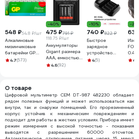
-40%
-10%
-26
548 ₽
475 ₽
740 ₽
63 
54.8 ₽/шт
791 ₽
822 ₽
118.75 ₽/шт
Алкалиновые
Быстрое
Изол
Аккумуляторы
мизинчиковые
зарядное
FORT
Gigant размера
батарейки GP
устройство
0.4м
ААA, емкостью
АAА Prime Alkaline,
Camelion BC-1046
7124
4.7
(573)
4
(5)
4.
1000 мАч - 4шт.
набор 10 шт.
4.6
(92)
(с индикацией,
G-AAA1000-4
19796
4хАА, ААА) 15040
О товаре
Цифровой мультиметр СЕМ DT-987 482230 обладает
рядом полезных функций и может использоваться как
внутри, так и снаружи помещений. Его прорезиненный
корпус устойчив к механическим повреждениям и
подходит для работы в жестких условиях. Прибора имеет
режим измерения с высокой точностью - показания
выводятся с разрешением 60000 отсчетов.
Автоматическое отключение питания через 15 минут