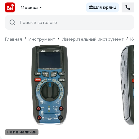
Москва
Для юрлиц
Поиск в каталоге
Главная
/
Инструмент
/
Измерительный инструмент
/
Кон
Нет в наличии