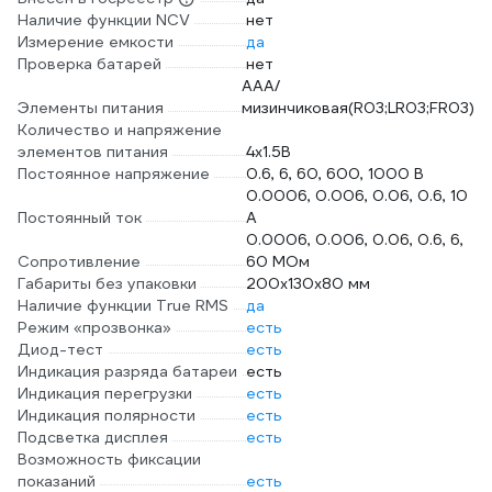
Наличие функции NCV
нет
Измерение емкости
да
Проверка батарей
нет
AAA/
Элементы питания
мизинчиковая(R03;LR03;FR03)
Количество и напряжение
элементов питания
4х1.5B
Постоянное напряжение
0.6, 6, 60, 600, 1000 В
0.0006, 0.006, 0.06, 0.6, 10
Постоянный ток
А
0.0006, 0.006, 0.06, 0.6, 6,
Сопротивление
60 МОм
Габариты без упаковки
200х130х80 мм
Наличие функции True RMS
да
Режим «прозвонка»
есть
Диод-тест
есть
Индикация разряда батареи
есть
Индикация перегрузки
есть
Индикация полярности
есть
Подсветка дисплея
есть
Возможность фиксации
показаний
есть