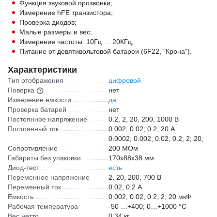
Функция звуковой прозвонки;
Измерение hFE транзистора;
Проверка диодов;
Малые размеры и вес;
Измерение частоты: 10Гц … 20КГц;
Питание от девятивольтовой батареи (6F22, "Крона").
Характеристики
Тип отображения
цифровой
Поверка
нет
Измерение емкости
да
Проверка батарей
нет
Постоянное напряжение
0.2, 2, 20, 200, 1000 В
Постоянный ток
0.002; 0.02; 0.2; 20 А
0.0002; 0.002; 0.02; 0.2; 2; 20;
Сопротивление
200 МОм
Габариты без упаковки
170х88х38 мм
Диод-тест
есть
Переменное напряжение
2, 20, 200, 700 В
Переменный ток
0.02, 0.2 А
Емкость
0.002; 0.02; 0.2; 2; 20 мкФ
Рабочая температура
-50 …+400; 0…+1000 °С
Вес нетто
0.34 кг