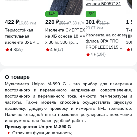
-14%
-5%
422 ₽
220 ₽
301 ₽
1 51
16.88 ₽/м
256 ₽
7.33 ₽/м
316 ₽
20.07 ₽/м
Термостойкая
Изолента СИБРТЕХ
Ткан
Изолента на основе
текстильная
на ХБ основе 18 мм
HIMPT
флиса ЭРА PRO
изолента ЗУБР
х 30 м, 300 гр.
300 г,
PROFLEEC1915 19
Авто-Жгут 19 мм х
88762
двухс
4.8
(29)
4.5
(17)
5
(6
мм, 15 м, 0,3 мм,
25 м 1236-2
4.6
(104)
мм, 0
черная Б0057181
0000
О товаре
Мультиметр Unipro М-890 G - это прибор для измерения
постоянного и переменного напряжения, сопротивления,
постоянного и переменного тока, емкости, температуры и
частоты. Также модель способна осуществлять звуковую
прозвонку, диодную проверку и измерять hFE транзистор.
Наличие откидной пятки позволяет регулировать положение
инструмента для более удобной работы.
Преимущества Unipro М-890 G
Отличная функциональность;