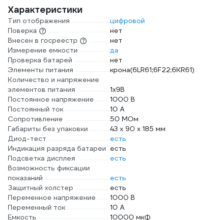
Характеристики
Тип отображения
цифровой
Поверка
нет
Внесен в госреестр
нет
Измерение емкости
да
Проверка батарей
нет
Элементы питания
крона(6LR61;6F22;6KR61)
Количество и напряжение
элементов питания
1х9B
Постоянное напряжение
1000 В
Постоянный ток
10 А
Сопротивление
50 МОм
Габариты без упаковки
43 x 90 x 185 мм
Диод-тест
есть
Индикация разряда батареи
есть
Подсветка дисплея
есть
Возможность фиксации
показаний
есть
Защитный холстер
есть
Переменное напряжение
1000 В
Переменный ток
10 А
Емкость
10000 мкФ