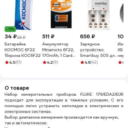
-11%
34 ₽
511 ₽
656 ₽
105
38 ₽
Батарейка
Аккумулятор
Зарядное
Изол
КОСМОС 6F22
Minamoto 6F22,
устройство
ХБ 19
1Sкрона KOC6F22
170mAh, 1 Card
Smartbuy 505 для
черн
5111
ni-mh/ni-cd
4.5
(61)
4.2
(9)
4.8
(42)
4.1
аккумуляторов,
автоматическое
SBHC-505
О товаре
Набор измерительных приборов FLUKE 179/EDA2/EUR
подходит для эксплуатации в тяжелых условиях. С его
помощью легко устранить неполадки в электрических и
электронных системах.
Выбор диапазона измерения производится как вручную,
так и автоматически.