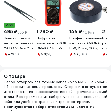
-10%
495 ₽
1 790 ₽
144 ₽
2 4
550 ₽
7.2 ₽/м
Пинцет прямой
Цифровой
Профессиональная
Ножн
антистатический
мультиметр RGK
изолента AVIORA
резк
YATO 140мм YT-
DM-10 776554
ПВХ, 19 мм, 20 м,
стал
6916 37146916 092
черная 305-030
NEO 
4.9
(19)
4.9
(51)
4.7
(349)
4.
1
01-5
О товаре
Набор отверток для точных работ Зубр МАСТЕР 25648-
H7 состоит из семи предметов. Стержни инструментов
изготовлены из высококачественной хромованадиевой
стали. Все предметы из набора уложены в специальный
кейс, для удобного хранения и транспортировки.
Преимущества набора отверток ЗУБР 25648-H7