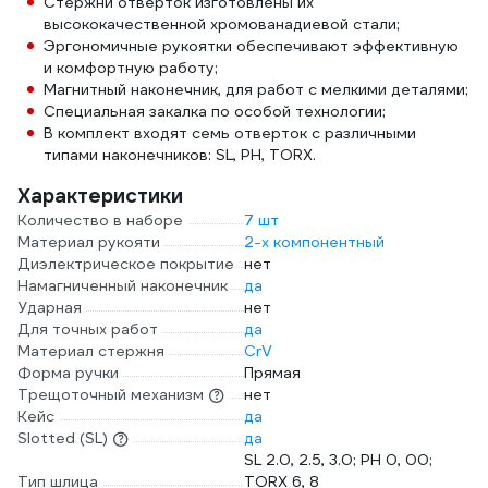
Стержни отверток изготовлены их
высококачественной хромованадиевой стали;
Эргономичные рукоятки обеспечивают эффективную
и комфортную работу;
Магнитный наконечник, для работ с мелкими деталями;
Специальная закалка по особой технологии;
В комплект входят семь отверток с различными
типами наконечников: SL, PH, TORX.
Характеристики
Количество в наборе
7 шт
Материал рукояти
2-х компонентный
Диэлектрическое покрытие
нет
Намагниченный наконечник
да
Ударная
нет
Для точных работ
да
Материал стержня
CrV
Форма ручки
Прямая
Трещоточный механизм
нет
Кейс
да
Slotted (SL)
да
SL 2.0, 2.5, 3.0; PH 0, 00;
Тип шлица
TORX 6, 8