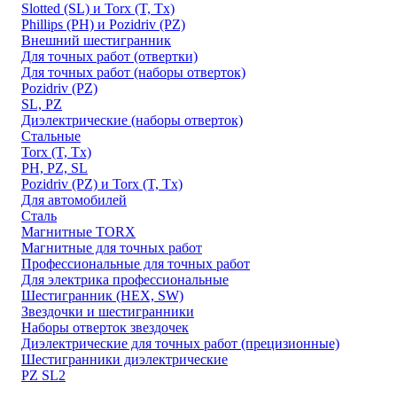
Slotted (SL) и Torx (T, Tx)
Phillips (PH) и Pozidriv (PZ)
Внешний шестигранник
Для точных работ (отвертки)
Для точных работ (наборы отверток)
Pozidriv (PZ)
SL, PZ
Диэлектрические (наборы отверток)
Стальные
Torx (T, Tx)
PH, PZ, SL
Pozidriv (PZ) и Torx (T, Tx)
Для автомобилей
Сталь
Магнитные TORX
Магнитные для точных работ
Профессиональные для точных работ
Для электрика профессиональные
Шестигранник (HEX, SW)
Звездочки и шестигранники
Наборы отверток звездочек
Диэлектрические для точных работ (прецизионные)
Шестигранники диэлектрические
PZ SL2