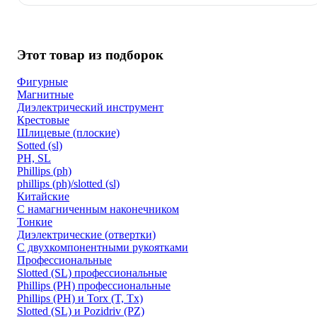
Этот товар из подборок
Фигурные
Магнитные
Диэлектрический инструмент
Крестовые
Шлицевые (плоские)
Sotted (sl)
PH, SL
Phillips (ph)
phillips (ph)/slotted (sl)
Китайские
C намагниченным наконечником
Тонкие
Диэлектрические (отвертки)
С двухкомпонентными рукоятками
Профессиональные
Slotted (SL) профессиональные
Phillips (PH) профессиональные
Phillips (PH) и Torx (T, Tx)
Slotted (SL) и Pozidriv (PZ)