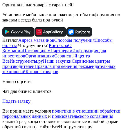
Оригинальные товары с гарантией!
Установите мобильное приложение, чтобы информация по
заказам всегда была под рукой
Каталог
Адреса магазинов
Способы получения
Способы
оплаты
Что улучшить?
Контакты
О
Компании
Поставщикам
Партнерам
Информация для
инвесторов
Организациям
Сервисный центр
ВсеИнструменты.ру
Наши закупки
Сервисные центры
производителей
Правила применения рекомендательных
технологий
Каталог товаров
Наши соцсети
Чат для бизнес-клиентов
Подать заявку
Вы принимаете условия
политики в отношении обработки
персональных данных
и
пользовательского соглашения
каждый раз, когда оставляете свои данные в любой форме
обратной связи на сайте ВсеИнструменты.ру