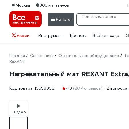
Москва
306 магазинов
Каталог
Акции
Инструмент
Крепеж
Всё для сада
Э
Главная
Сантехника
Отопительное оборудование
Те
/
/
/
REXANT
Нагревательный мат REXANT Extra,
Код товара:
15598950
4.9
(207 отзывов)
2 вопроса
1 видео