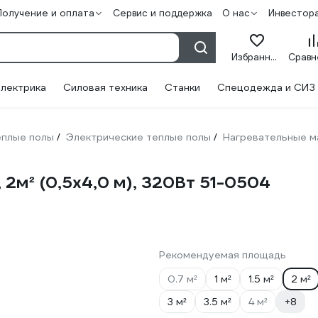
Получение и оплата
Сервис и поддержка
О нас
Инвестор
Избранное
лектрика
Силовая техника
Станки
Спецодежда и СИЗ
плые полы
Электрические теплые полы
Нагревательные м
/
/
 2м² (0,5x4,0 м), 320Вт 51-0504
Рекомендуемая площадь
0.7 м²
1 м²
1.5 м²
2 м²
3 м²
3.5 м²
4 м²
+8