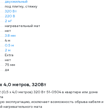
двухжильный
под плитку, стяжку
320 Вт
220 В
2 м²
нагревательный мат
нет
3.8 мм
4 м
0.5 м
2 м
Extra
нет
75 мм
да
х 4,0 метров, 320Вт
(0,5 х 4,0 метров) 320 Вт 51-0504 в квартире или доме
ла
ую эксплуатацию, исключает возможность обрыва кабеля и
ой нагревательного мата