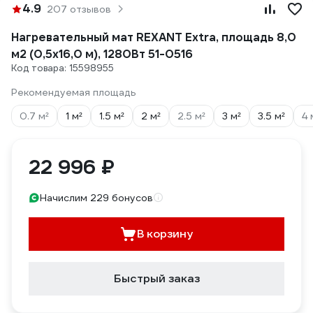
4.9
207 отзывов
Нагревательный мат REXANT Extra, площадь 8,0
м2 (0,5x16,0 м), 1280Вт 51-0516
Код товара: 15598955
Рекомендуемая площадь
0.7 м²
1 м²
1.5 м²
2 м²
2.5 м²
3 м²
3.5 м²
4 
22 996 ₽
Начислим 229 бонусов
В корзину
Быстрый заказ