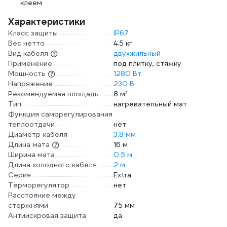
клеем
Характеристики
Класс защиты
IP67
Вес нетто
4.5 кг
Вид кабеля
двухжильный
Применение
под плитку, стяжку
Мощность
1280 Вт
Напряжение
230 В
Рекомендуемая площадь
8 м²
Тип
нагревательный мат
Функция саморегулирования
теплоотдачи
нет
Диаметр кабеля
3.8 мм
Длина мата
16 м
Ширина мата
0.5 м
Длина холодного кабеля
2 м
Серия
Extra
Терморегулятор
нет
Расстояние между
стержнями
75 мм
Антиискровая защита
да