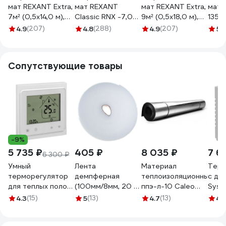
мат REXANT Extra,
мат REXANT
мат REXANT Extra,
мат 
7м² (0,5x14,0 м),
Classic RNX -7,0-
9м² (0,5x18,0 м),
1350
1120Вт 51-0514
1050
1440Вт 51-0519
2010
4.9
(207)
4.8
(288)
4.9
(207)
5
(1
двухжильный с
экраном 51-0512-
2
Сопутствующие товары
-9%
5 735 ₽
405 ₽
8 035 ₽
7 6
6 300 ₽
Умный
Лента
Материал
Терм
терморегулятор
демпферная
теплоизоляционный
с да
для теплых полов
(100мм/8мм, 20 м)
ппэ-л-10 Caleo
Syst
EKF Wi-Fi Connect
РОСТерм DTAPE-
УП-00000027
(Sch
4.3
(15)
5
(13)
4.7
(13)
4.
ett-4
20
Elect
Atlas