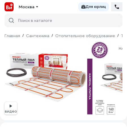
Москва
Для юрлиц
Поиск в каталоге
Главная
/
Сантехника
/
Отопительное оборудование
/
Те
видео