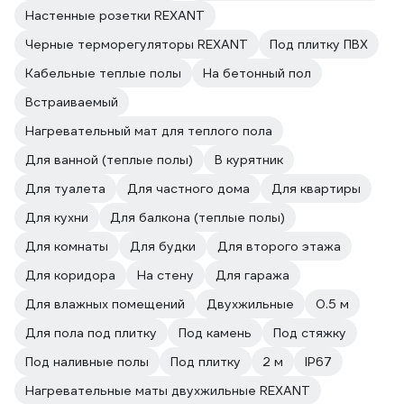
Настенные розетки REXANT
Черные терморегуляторы REXANT
Под плитку ПВХ
Кабельные теплые полы
На бетонный пол
Встраиваемый
Нагревательный мат для теплого пола
Для ванной (теплые полы)
В курятник
Для туалета
Для частного дома
Для квартиры
Для кухни
Для балкона (теплые полы)
Для комнаты
Для будки
Для второго этажа
Для коридора
На стену
Для гаража
Для влажных помещений
Двухжильные
0.5 м
Для пола под плитку
Под камень
Под стяжку
Под наливные полы
Под плитку
2 м
IP67
Нагревательные маты двухжильные REXANT