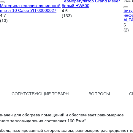
204 
Терморегулятор Grand Meyer
Материал теплоизоляционный
белый HW500
ппэ-л-10 Caleo УП-00000027
Биту
4.6
инфр
4.7
(133)
ALF
(13)
5
(2)
СОПУТСТВУЮЩИЕ ТОВАРЫ
ВОПРОСЫ
С
значен для обогрева помещений и обеспечивает равномерное
ного тепловыделения составляет 160 Вт/м².
кабель, изолированный фторопластом, равномерно распределяет т