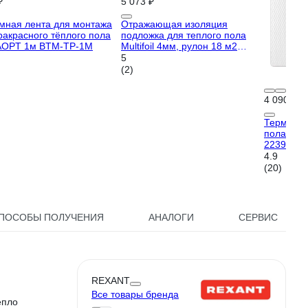
₽
5 073 ₽
мная лента для монтажа
Отражающая изоляция
акрасного тёплого пола
подложка для теплого пола
AOPT 1м BTM-TP-1M
Multifoil 4мм, рулон 18 м2
21004
5
(2)
4 090 ₽
Терморег
пола Теп
2239191
4.9
(20)
ПОСОБЫ ПОЛУЧЕНИЯ
АНАЛОГИ
СЕРВИС
REXANT
Все товары бренда
епло