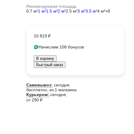
Рекомендуемая площадь
0.7 м²
1 м²
1.5 м²
2 м²
2.5 м²
3 м²
3.5 м²
4 м²
+8
10 819 ₽
Начислим 108 бонусов
В корзину
Быстрый заказ
Самовывоз:
сегодня,
бесплатно
, из 1 магазина
Курьером:
сегодня,
от 290 ₽