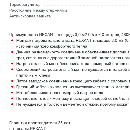
Терморегулятор
Расстояние между стержнями
Антиискровая защита
Преимущества REXANT площадь 3,0 м2 0,5 х 6,0 метров, 480
Монтаж нагревательного мата REXANT площадь 3,0 м2 (0,5 
источник мягкого комфортного тепла
Данная разновидность соединения обеспечивает долгую э
трат, связанных с дорогостоящей заменой нагревательног
Нагревательный мат обеспечивает равномерный нагрев по
Сверхтонкий нагревательный мат не нуждается в толстой ц
плиточным клеем
Литое заводское соединение греющего кабеля с силовым 
Греющий кабель выполнен из высококачественных материа
Мат обеспечивает равномерный нагрев пола
Полностью готов к монтажу и оснащен клеевой сеткой для
Не нуждается в толстой цементной стяжке, поэтому может
Гарантия производителя 25 лет
на товары REXANT