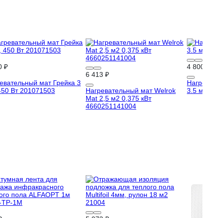
0 ₽
4 800 ₽
6 413 ₽
евательный мат Грейка 3
Нагреват
450 Вт 201071503
Нагревательный мат Welrok
3.5 м2, 5
Mat 2,5 м2 0,375 кВт
4660251141004