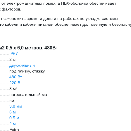
от электромагнитных помех, а ПВХ-оболочка обеспечивает
х факторов.
ет сэкономить время и деньги на работах по укладке системы
го кабеля и кабеля питания обеспечивает долговечную и безопасн
 0,5 х 6,0 метров, 480Вт
IP67
2 кг
двухжильный
под плитку, стяжку
480 Вт
220 В
3 м²
нагревательный мат
нет
3.8 мм
6 м
0.5 м
2 м
Extra