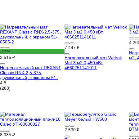
4 20
7 447 ₽
-12%
Нагр
3 515 ₽
Нагревательный мат Welrok
м2, 
Mat 3 м2 0,450 кВт
Нагревательный мат REXANT
4660251141011
Classic RNX-2,5-375,
двухжильный, с экраном 51-
0505-2
4.8
(288)
2 530 ₽
8 035 ₽