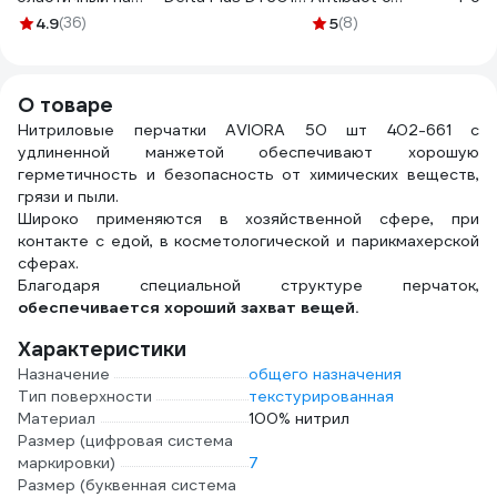
тканевой основе
DELTACHEM
антибактериальным
быто
4.9
(36)
5
(8)
бактерицидный с
DT301JA
эффектом 100 мл
(уп/5
ионами серебра
6405
TENERIS 630288
О товаре
Нитриловые перчатки AVIORA 50 шт 402-661 с
удлиненной манжетой обеспечивают хорошую
герметичность и безопасность от химических веществ,
грязи и пыли.
Широко применяются в хозяйственной сфере, при
контакте с едой, в косметологической и парикмахерской
сферах.
Благодаря специальной структуре перчаток,
обеспечивается хороший захват вещей.
Характеристики
Назначение
общего назначения
Тип поверхности
текстурированная
Материал
100% нитрил
Размер (цифровая система
маркировки)
7
Размер (буквенная система