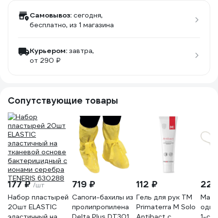
Самовывоз:
сегодня,
бесплатно
, из 1 магазина
Курьером:
завтра,
от 290 ₽
Сопутствующие товары
177 ₽
719 ₽
112 ₽
222
/шт
Набор пластырей
Сапоги-бахилы из
Гель для рук TM
Маск
20шт ELASTIC
пролипропилена
Primaterra M Solo
одно
эластичный на
Delta Plus DT301
Antibact с
1-сл