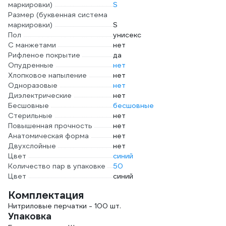
маркировки)
S
Размер (буквенная система
маркировки)
S
Пол
унисекс
С манжетами
нет
Рифленое покрытие
да
Опудренные
нет
Хлопковое напыление
нет
Одноразовые
нет
Диэлектрические
нет
Бесшовные
бесшовные
Стерильные
нет
Повышенная прочность
нет
Анатомическая форма
нет
Двухслойные
нет
Цвет
синий
Количество пар в упаковке
50
Цвет
синий
Комплектация
Нитриловые перчатки - 100 шт.
Упаковка