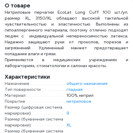
TENERIS 630288
631408
ЗДГ-573
нест
О товаре
№50 
Нитриловые перчатки EcoLat Long Cuff 100 шт./уп.
размер XL, 3150/XL обладают высокой тактильной
чувствительностью и эластичностью. Выполнены из
гипоаллергенного материала, поэтому отлично подходят
людям с индивидуальной непереносимостью латекса.
Надежно защищают руки от проколов, порезов и
загрязнений. Удлиненный манжет предотвращает
попадание влаги и грязи.
Применяются в медицинских учреждениях и
лабораториях, стоматологии и салонах красоты.
Характеристики
Назначение
общего назначения
Тип поверхности
гладкая
Материал
100% нитрил
Покрытие
нитриловое
Размер (цифровая система
маркировки)
9
Размер (буквенная система
маркировки)
XL
Размер (буквенная система