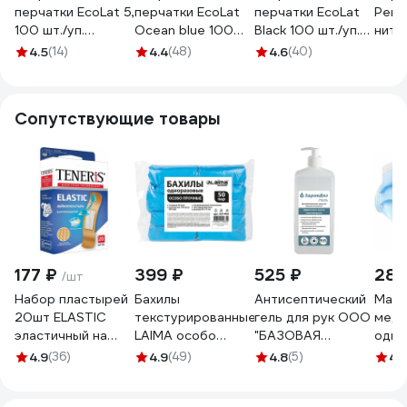
перчатки EcoLat 5,
перчатки EcoLat
перчатки EcoLat
Perc
100 шт./уп.
Ocean blue 100
Black 100 шт./уп.
нитр
размер XL,
шт./уп. размер XL,
размер XL,
100ш
4.5
(14)
4.4
(48)
4.6
(40)
3044/XL
3035/XL
3740/XL
3739
Сопутствующие товары
177 ₽
399 ₽
525 ₽
289
/шт
Набор пластырей
Бахилы
Антисептический
Маск
20шт ELASTIC
текстурированные
гель для рук ООО
меди
эластичный на
LAIMA особо
"БАЗОВАЯ
одно
тканевой основе
прочные 40x15см,
ДЕЗИНФЕКЦИЯ"
ФЭС
4.9
(36)
4.9
(49)
4.8
(5)
4.
бактерицидный с
100шт (50пар)
Здравдез 1 л,
нетк
ионами серебра
90мкм, 6г, EXPERT,
насос-дозатор
мате