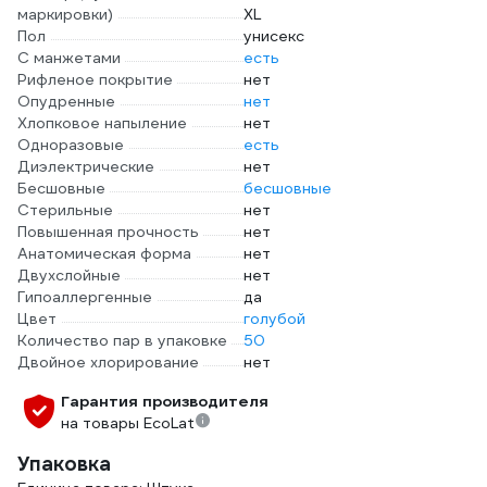
маркировки)
XL
Пол
унисекс
С манжетами
есть
Рифленое покрытие
нет
Опудренные
нет
Хлопковое напыление
нет
Одноразовые
есть
Диэлектрические
нет
Бесшовные
бесшовные
Стерильные
нет
Повышенная прочность
нет
Анатомическая форма
нет
Двухслойные
нет
Гипоаллергенные
да
Цвет
голубой
Количество пар в упаковке
50
Двойное хлорирование
нет
Гарантия производителя
на товары EcoLat
Упаковка