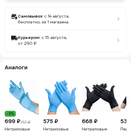
Самовывоз:
c 14 августа,
бесплатно
, из 1 магазина
Курьером:
c 15 августа,
от 290 ₽
Аналоги
-3%
699 ₽
575 ₽
668 ₽
532
717 ₽
Нитриловые
Нитриловые
Нитриловые
Перч