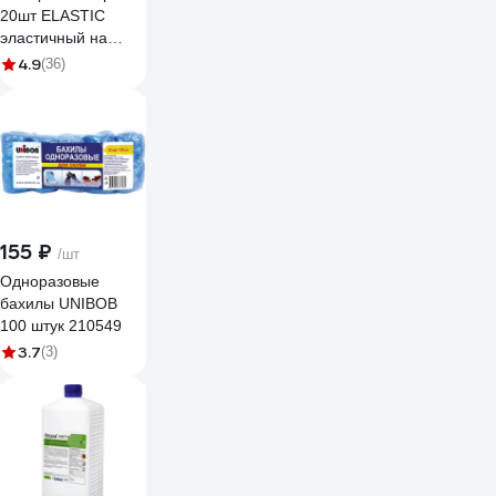
20шт ELASTIC
эластичный на
тканевой основе
4.9
(36)
бактерицидный с
ионами серебра
TENERIS 630288
155 ₽
/шт
Одноразовые
бахилы UNIBOB
100 штук 210549
3.7
(3)