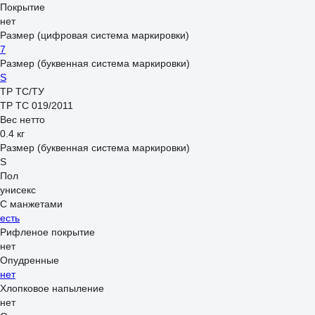
Покрытие
нет
Размер (цифровая система маркировки)
7
Размер (буквенная система маркировки)
S
ТР ТС/ТУ
ТР ТС 019/2011
Вес нетто
0.4 кг
Размер (буквенная система маркировки)
S
Пол
унисекс
С манжетами
есть
Рифленое покрытие
нет
Опудренные
нет
Хлопковое напыление
нет