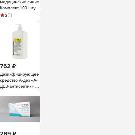
медицинские синие
Комплект 100 штук
(50 пар), 4,5 г, Пнд,
2
(1)
ЧИСТОВЬЕ 631067
603-385
762 ₽
Дезинфицирующее
средство А-дез «А-
ДЕЗ-антисептик» -
1 л (насос-дозатор)
АДАНТ02
289 ₽