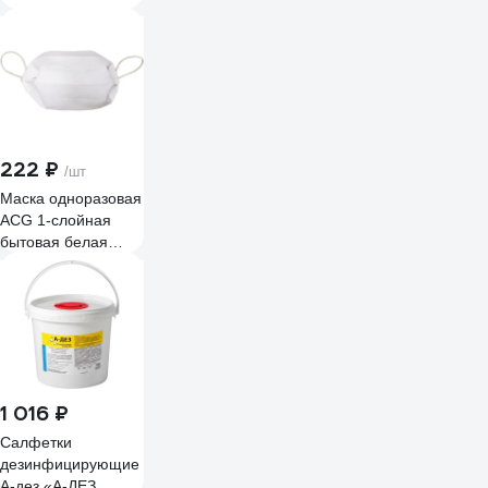
Здравдез 1 л,
насос-дозатор
ЗДГ-573
222 ₽
/шт
Маска одноразовая
ACG 1-слойная
бытовая белая
(уп/5шт) 1015531
1 016 ₽
Салфетки
дезинфицирующие
А-дез «А-ДЕЗ