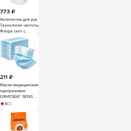
773 ₽
Антисептик для рук
Технология чистоты
Флора септ с
дозатором на
спиртовой основе,
обеззараживание
перчаток 1 л 131.1
211 ₽
Маски медицинские
одноразовые
ОФИСМАГ SENSE
50шт 3-х слойные,
5
(1)
голубые, фильтр
мельтблаун 630852