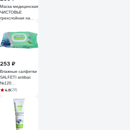
Маска медицинская
ЧИСТОВЬЕ
трехслойная на
резинках, 175x95
мм, белый, 100 шт/
упк 602-745
253 ₽
Влажные салфетки
SALFETI antibac
№120
антибактериальные,
4.8
(28)
с клапаном 30646