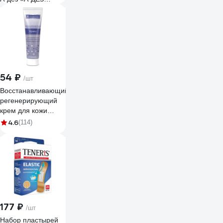
антисептик» №180
(13.5*20см) в ведре
САЛ-А-Д2
54 ₽
/шт
Восстанавливающий
регенерирующий
крем для кожи
АЛИРАНТА 100мл
4.6
(114)
10001
177 ₽
/шт
Набор пластырей