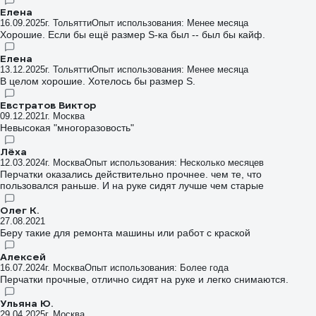
прокола, пореза. Но я и использую аккуратно. Думаю, если не
Елена
контактировать с необработанным металлом (со стружкой,
16.09.2025
г. Тольятти
Опыт использования: Менее месяца
заусенцами), прослужит долго. У меня очень сильно потеют руки
Хорошие. Если бы ещё размер S-ка был -- был бы кайф.
от природы, но, вроде как, тут без особых сюрпризов. За счёт
отсутствия опудривания на внутренней поверхности, все
Елена
достаточно комфортно. После использования, просто
13.12.2025
г. Тольятти
Опыт использования: Менее месяца
выворачиваю перчатки, сушу и можно снова надевать. На кончиках
В целом хорошие. Хотелось бы размер S.
пальцев поверхность немного бугристая. Вероятно, для улучшения
сцепления. Не знаю, вроде ничего из рук не выскальзывало. Может
Евстратов Виктор
от этого и нет никакого толкуя. В итоге впечатления
09.12.2021
г. Москва
положительные. За три месяца все перчатки целые
Невысокая "многоразовость"
Лёха
12.03.2024
г. Москва
Опыт использования: Несколько месяцев
Перчатки оказались действительно прочнее. чем те, что
пользовался раньше. И на руке сидят лучше чем старые
Олег К.
27.08.2021
Беру такие для ремонта машины или работ с краской
Алексей
16.07.2024
г. Москва
Опыт использования: Более года
Перчатки прочные, отлично сидят на руке и легко снимаются.
Ульяна Ю.
29.04.2025
г. Москва