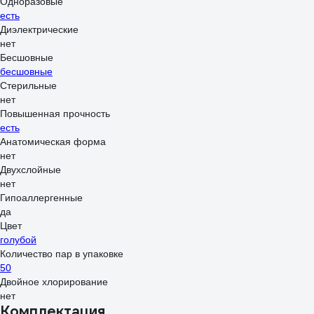
Одноразовые
есть
Диэлектрические
нет
Бесшовные
бесшовные
Стерильные
нет
Повышенная прочность
есть
Анатомическая форма
нет
Двухслойные
нет
Гипоаллергенные
да
Цвет
голубой
Количество пар в упаковке
50
Двойное хлорирование
нет
Комплектация