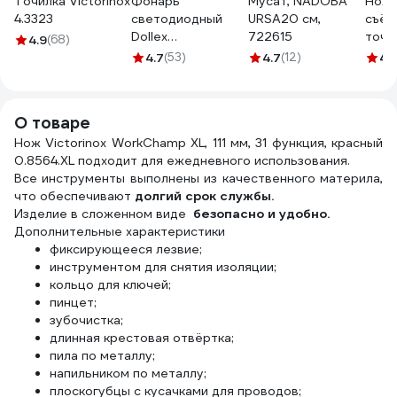
Точилка Victorinox
Фонарь
Мусат, NADOBA
Ноже
4.3323
светодиодный
URSA20 см,
съём
Dollex
722615
точи
4.9
(68)
аккумуляторный,
поло
4.7
(53)
4.7
(12)
4.
магнит, крючок
FIS-19
О товаре
Нож Victorinox WorkChamp XL, 111 мм, 31 функция, красный
0.8564.XL подходит для ежедневного использования.
Все инструменты выполнены из качественного материла,
что обеспечивают
долгий срок службы.
Изделие в сложенном виде
безопасно и удобно.
Дополнительные характеристики
фиксирующееся лезвие;
инструментом для снятия изоляции;
кольцо для ключей;
пинцет;
зубочистка;
длинная крестовая отвёртка;
пила по металлу;
напильником по металлу;
плоскогубцы с кусачками для проводов;