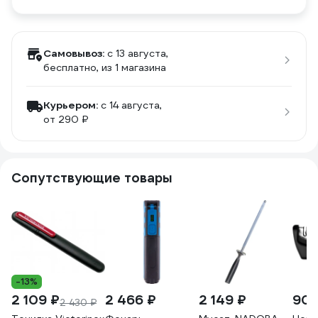
Самовывоз:
c 13 августа,
бесплатно
, из 1 магазина
Курьером:
c 14 августа,
от 290 ₽
Сопутствующие товары
-13%
2 109 ₽
2 466 ₽
2 149 ₽
902
2 430 ₽