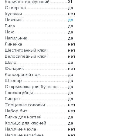
Количество функций
31
Отвертка
да
Кусачки
нет
Ножницы
да
Пила
да
Нож
да
Напильник
да
Линейка
нет
Шестигранный ключ
нет
Велосипедный ключ
нет
Шило
да
Фонарик
нет
Консервный нож
да
Штопор
да
Открывалка для бутылок
да
Плоскогубцы
да
Пинцет
да
Торцевые головки
нет
Набор бит
нет
Пилка для ногтей
да
Кольцо для ключей
да
Наличие чехла
нет
Наличие карабина
нет