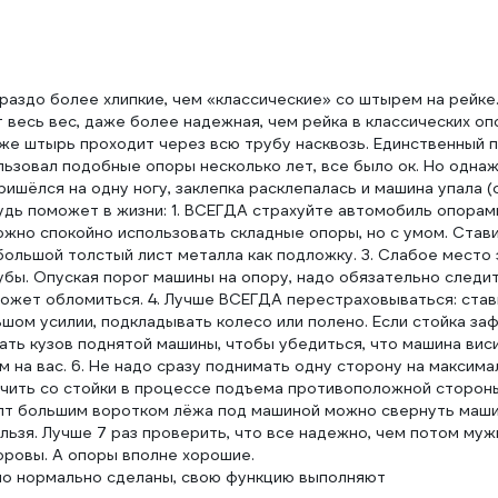
ораздо более хлипкие, чем «классические» со штырем на рейке
 весь вес, даже более надежная, чем рейка в классических опо
 же штырь проходит через всю трубу насквозь. Единственный 
ользовал подобные опоры несколько лет, все было ок. Но одна
ришёлся на одну ногу, заклепка расклепалась и машина упала (
будь поможет в жизни: 1. ВСЕГДА страхуйте автомобиль опорам
Можно спокойно использовать складные опоры, но с умом. Ста
большой толстый лист металла как подложку. 3. Слабое место 
бы. Опуская порог машины на опору, надо обязательно следит
о может обломиться. 4. Лучше ВСЕГДА перестраховываться: ста
шом усилии, подкладывать колесо или полено. Если стойка заф
чать кузов поднятой машины, чтобы убедиться, что машина виси
м на вас. 6. Не надо сразу поднимать одну сторону на максим
очить со стойки в процессе подъема противоположной сторон
болт большим воротком лёжа под машиной можно свернуть маш
нельзя. Лучше 7 раз проверить, что все надежно, чем потом муж
оровы. А опоры вполне хорошие.
но нормально сделаны, свою функцию выполняют