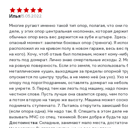
Илья
15.05.2022
Многие ругают именно такой тип опор, полагая, что они г
деле, у этих опор центральная «колонна», которая держит
обычных опор весь вес держится на зубе и штыре. Здесь
опасный момент: заклепки боковых опор (тренога). Я исп
расположил их на кривом полу в новом гараже, весь вес п
на кого). Хочу, чтоб отзыв был полезным, может кому-ни
лезть под домкрат. Лично знаю смертельные исходы. 2. 
на ровную поверхность. Если это земля, то использовать 
металлические «уши», выходящие за пределы опорной тру
опускается по центру трубы, а не мимо неё (на ухо). Ух
опору под порог/подрамник, оставлять домкрат на неболь
не умрете. 5. Перед тем как лезть под машину, надо пока
честном слове. Пусть лучше она свалится сразу, чем пото
а потом вторую на такую же высоту. Машина может соск
поднимать ступенчато. 7. Пытаясь открутить закисший 
(если опора одна). Не надо так. 8. Спешить в этом деле 
вызывать МЧС со спец. техникой. Всем добра и будьте зд
Достоинства:
Складные, занимают мало места, достаточ