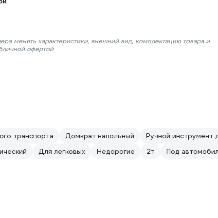
ой
лера менять характеристики, внешний вид, комплектацию товара и
убличной офертой
ого транспорта
Домкрат напольный
Ручной инструмент 
ический
Для легковых
Недорогие
2т
Под автомобил