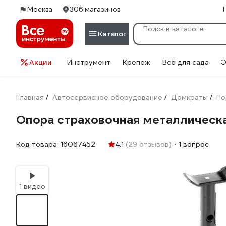
Москва
306 магазинов
Каталог
Акции
Инструмент
Крепеж
Всё для сада
Э
Главная
Автосервисное оборудование
Домкраты
По
/
/
/
Опора страховочная металлическая
Код товара:
16067452
4.1
(29 отзывов)
1 вопрос
1 видео