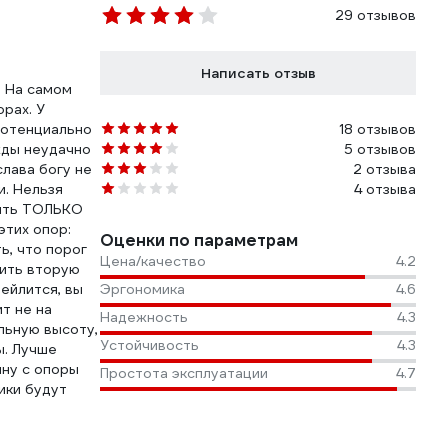
29 отзывов
Написать отзыв
. На самом
рах. У
потенциально
18 отзывов
жды неудачно
5 отзывов
слава богу не
2 отзыва
и. Нельзя
4 отзыва
вить ТОЛЬКО
этих опор:
Оценки по параметрам
ь, что порог
Цена/качество
4.2
вить вторую
ейлится, вы
Эргономика
4.6
т не на
Надежность
4.3
альную высоту,
Устойчивость
4.3
ы. Лучше
ину с опоры
Простота эксплуатации
4.7
ики будут