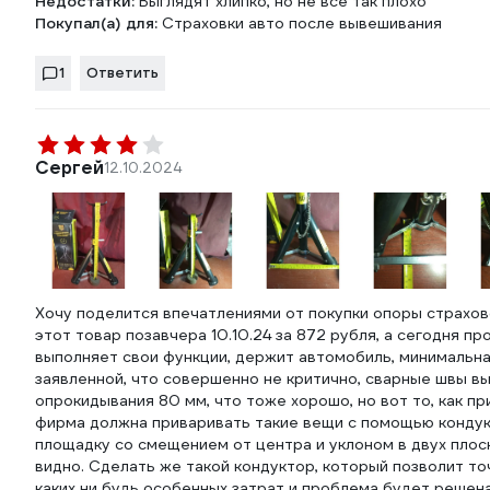
Недостатки:
Выглядят хлипко, но не все так плохо
Покупал(а) для:
Страховки авто после вывешивания
1
Ответить
Сергей
12.10.2024
Хочу поделится впечатлениями от покупки опоры страхово
этот товар позавчера 10.10.24 за 872 рубля, а сегодня п
выполняет свои функции, держит автомобиль, минимальна
заявленной, что совершенно не критично, сварные швы в
опрокидывания 80 мм, что тоже хорошо, но вот то, как п
фирма должна приваривать такие вещи с помощью кондукт
площадку со смещением от центра и уклоном в двух плоск
видно. Сделать же такой кондуктор, который позволит то
каких ни будь особенных затрат и проблема будет решена