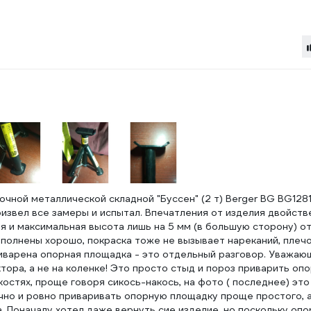
чной металлической складной "Буссен" (2 т) Berger BG BG1281
роизвел все замеры и испытал. Впечатления от изделия двойст
я и максимальная высота лишь на 5 мм (в большую сторону) о
ыполнены хорошо, покраска тоже не вызывает нареканий, плеч
риварена опорная площадка - это отдельный разговор. Уважаю
ора, а не на коленке! Это просто стыд и пороз приварить оп
остях, проще говоря сикось-накось, на фото ( последнее) эт
чно и ровно приваривать опорную площадку проще простого, а
. Поначалу хотел даже вернуть сие изделие, но поскольку оп