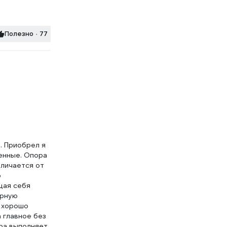
Полезно · 77
. Приобрел я
венные. Опора
тличается от
о
щая себя
орную
о хорошо
 главное без
ора выполняет