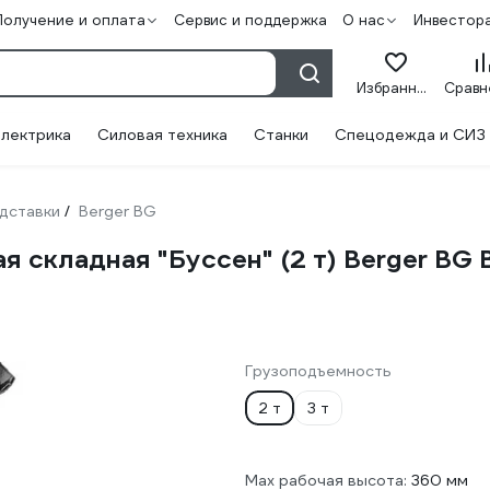
Получение и оплата
Сервис и поддержка
О нас
Инвестор
Избранное
лектрика
Силовая техника
Станки
Спецодежда и СИЗ
дставки
Berger BG
/
 складная "Буссен" (2 т) Berger BG 
Грузоподъемность
2 т
3 т
Max рабочая высота:
360 мм