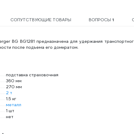
СОПУТСТВУЮЩИЕ ТОВАРЫ
ВОПРОСЫ
1
erger BG BG1281 предназначена для удержания транспортног
ности после подъема его домкратом.
подставка страховочная
360 мм
270 мм
2 т
1.5 кг
металл
1 шт
нет