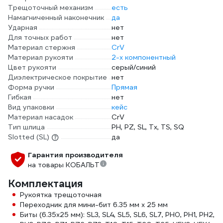
Трещоточный механизм
есть
Намагниченный наконечник
да
Ударная
нет
Для точных работ
нет
Материал стержня
CrV
Материал рукояти
2-х компонентный
Цвет рукояти
серый/синий
Диэлектрическое покрытие
нет
Форма ручки
Прямая
Гибкая
нет
Вид упаковки
кейс
Материал насадок
CrV
Тип шлица
PH, PZ, SL, Tx, TS, SQ
Slotted (SL)
да
Гарантия производителя
на товары КОБАЛЬТ
Комплектация
Рукоятка трещоточная
Переходник для мини-бит 6.35 мм х 25 мм
Биты (6.35х25 мм): SL3, SL4, SL5, SL6, SL7, PH0, PH1, PH2,