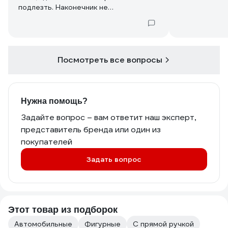
подлезть. Наконечник не
намагниченный и биты вылетают из
него со свистом как только опускаешь
отвертку вниз. Вопрос, а как ей
пользуются люди со столь
восторженными отзывами здесь, при
Посмотреть все вопросы
условии что труднодоступные места
находятся внизу, а не стене или
потолке? Поддержать при этом биту
второй рукой нельзя, так как рука
Нужна помощь?
туда не пролезает. Может есть какой
Задайте вопрос – вам ответит наш эксперт,
намагниченный переходник? Спасибо.
представитель бренда или один из
покупателей
Задать вопрос
Этот товар из подборок
Автомобильные
Фигурные
С прямой ручкой