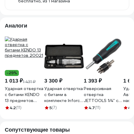
бесплатно
, из 1 магазина
Аналоги
-29%
1 013 ₽
3 300 ₽
1 393 ₽
1 62
1 431 ₽
Ударная отвертка
Ударная отвертка
Реверсивная
Удар
с битами KENDO
с битами в
отвертка
Авто
13 предметов
комплекте Inforce
JETTOOLS 1/4'' с
наса
20021
06-09-96
насадками 48 мм,
шлиц
4.2
(11)
5
(7)
4.7
(11)
4.
12 штук W-4314
1130
Сопутствующие товары