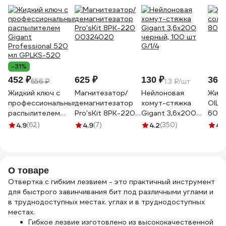
-31%
452 ₽
625 ₽
130 ₽
363 
656 ₽
1.3 ₽/шт
Жидкий ключ с
Магнитезатор/
Нейлоновая
Жиро
профессиональным
демагнитезатор
хомут-стяжка
OILR
распылителем
Pro'sKit 8PK-220
Gigant 3,6х200
6021
Gigant
00324020
черный, 100 шт
4.9
(62)
4.9
(7)
4.2
(350)
4.
Professional 520
G/1/4
мл GPLKS-520
О товаре
Отвертка с гибким лезвием - это практичный инструмент
для быстрого завинчивания бит под различными углами и
в труднодоступных местах. углах и в труднодоступных
местах.
Гибкое лезвие изготовлено из высококачественной