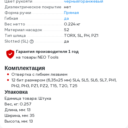
Цвет рукояти
черный/оранжевый
Диэлектрическое покрытие
нет
Форма ручки
Прямая
Гибкая
да
Вес нетто
0.224 кг
Материал насадок
S2
Тип шлица
TORX, SL, PH, PZ1
Slotted (SL)
да
Гарантия производителя 1 год
на товары NEO Tools
Комплектация
Отвертка с гибким лезвием
12 бит размером (6,35x25 мм) SL4, SL5, SL6, SL7, PH1,
PH2, PH3, PZ1, PZ2, T15, T20, T25
Упаковка
Единица товара: Штука
Вес, кг: 0.257
Длина, мм: 13
Ширина, мм: 35
Высота, мм: 13