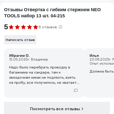
Отзывы Отвертка с гибким стержнем NEO
TOOLS набор 13 шт. 04-215
5
6 отзывов
Написать отзыв
Ибрагим О.
Илья
15.05.2025
г. Владимир
23.06.2025
г.
Опыт использ
Надо было перебрать проводку в
Должна быть
багажнике на сандере, там к
звездочкам никак не подлезть, взять
на пробу, все получилось, не хватает
торекса тридцатого, но сама ответка
топ, не пружинит как другие при
сильном извороте, можно смело
брать
Плюс ручка странная, но усилие
Посмотреть все отзывы
передавать намного удобнее