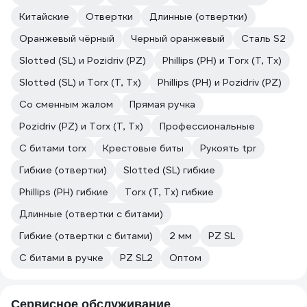
Китайские
Отвертки
Длинные (отвертки)
Оранжевый чёрный
Черный оранжевый
Сталь S2
Slotted (SL) и Pozidriv (PZ)
Phillips (PH) и Torx (T, Tx)
Slotted (SL) и Torx (T, Tx)
Phillips (PH) и Pozidriv (PZ)
Со сменным жалом
Прямая ручка
Pozidriv (PZ) и Torx (T, Tx)
Профессиональные
С битами torx
Крестовые биты
Рукоять tpr
Гибкие (отвертки)
Slotted (SL) гибкие
Phillips (PH) гибкие
Torx (T, Tx) гибкие
Длинные (отвертки с битами)
Гибкие (отвертки с битами)
2 мм
PZ SL
С битами в ручке
PZ SL2
Оптом
Сервисное обслуживание