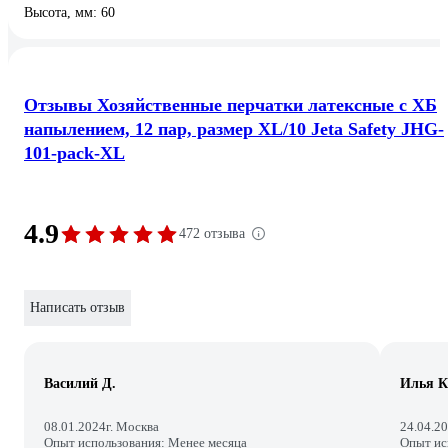
Высота, мм: 60
Отзывы Хозяйственные перчатки латексные с ХБ
напылением, 12 пар, размер XL/10 Jeta Safety JHG-
101-pack-XL
4.9
472 отзыва
Написать отзыв
Василий Д.
Илья К
08.01.2024
г. Москва
24.04.2
Опыт использования: Менее месяца
Опыт ис