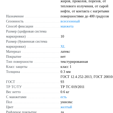
жиров, проколов, порезов, от
теплового излучения, от сырой
нефти, от контакта с нагретыми
Назначение
поверхностями до 400 градусов
Сезонность
всесезонный
Способ фиксации
манжета
Размер (цифровая система
маркировки)
10
Размер (буквенная система
маркировки)
XL
Материал
латекс
Покрытие
нет
Тип поверхности
текстурированная
Класс защиты
класс 1
Толщина
0.3 мм
ГОСТ 12.4.252-2013, ГОСТ 20010
ГОСТ
93
ТР ТС/ТУ
ТР ТС 019/2011
Вес нетто
0.6 кг
С манжетами
есть
Пол
унисекс
Цвет
желтый
Рифленое покрытие
да