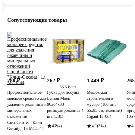
Сопутствующие товары
288 ₽
262 ₽
1 449 ₽
265
65.5 ₽/шт
Профессиональное
Губка для посуды
Мешок для
Унив
моющее средство для
Lemon Moon
строительного
мою
удаления ржавчины и
96x64x33
мусора (100 шт;
сред
минеральных
ретикулированная 4
55х95 см; зеленый)
Spra
отложений
шт. L103
Gigant 12-004
105-
СпецСинтез "Клин-
4.8
(4)
4.1
(214)
4.
Оксайд" 1л МС3544