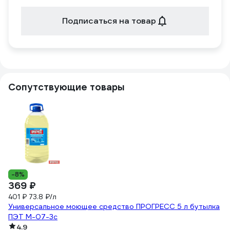
Подписаться на товар
Сопутствующие товары
5
Гу
3
(2
-8%
369 ₽
401 ₽
73.8 ₽/л
Универсальное моющее средство ПРОГРЕСС 5 л бутылка
ПЭТ М-07-3с
4.9