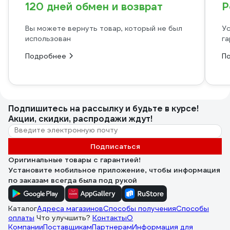
120 дней обмен и возврат
Р
Вы можете вернуть товар, который не был
Ус
использован
га
Подробнее
П
Подпишитесь
на рассылку
и будьте в курсе!
Акции, скидки, распродажи ждут!
Подписаться
Оригинальные товары с гарантией!
Установите мобильное приложение, чтобы информация
по заказам всегда была под рукой
Каталог
Адреса магазинов
Способы получения
Способы
оплаты
Что улучшить?
Контакты
О
Компании
Поставщикам
Партнерам
Информация для