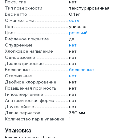
Покрытие
нет
Тип поверхности
текстурированная
Вес нетто
0.1 кг
С манжетами
есть
Пол
унисекс
Цвет
розовый
Рифленое покрытие
да
Опудренные
нет
Хлопковое напыление
нет
Одноразовые
нет
Диэлектрические
нет
Бесшовные
бесшовные
Стерильные
нет
Двойное хлорирование
нет
Повышенная прочность
нет
Гипоаллергенные
нет
Анатомическая форма
нет
Двухслойные
нет
Длина перчаток
380 мм
Количество пар в упаковке
1
Упаковка
Единица товара: Штука