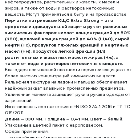
нефтепродуктов, растительных и животных масел и
жиров, а также от воды и растворов нетоксичных
веществ. Могут применяться в быту и на производстве.
Перчатки нитриловые КЩС Extra Strong – это
средство индивидуальной защиты рук от различных
химических факторов: кислот концентрацией до 80%
(К80), щелочей концентрацией до 40% (Щ40), сырой
нефти (Нс), продуктов тяжелых фракций и нефтяных
масел (Нм), продуктов легкой фракции (Нл),
растительных и животных масел и жиров (Нж), а
также от воды и растворов нетоксичных веществ
.
Благодаря повышенной плотности перчатки защищают от
более высоких концентраций химических веществ.
Рельефная текстура на ладони и пальцах обеспечивает
надёжный захват влажных и промасленных предметов.
Удлинённая манжета защищает руки и рукава одежды от
загрязнений.
Изготовлены в соответствии с EN ISO 374-1:2016 и ТР ТС
019/2011.
Длина – 330 мм. Толщина – 0,41 мм. Цвет – белый.
Упакованы в цветной пакет с европодвесом.
Сферы применения:
- автомобильная / механическая промышленности;