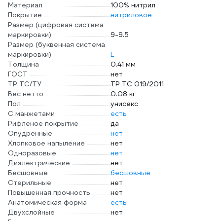
Материал
100% нитрил
Покрытие
нитриловое
Размер (цифровая система
маркировки)
9-9.5
Размер (буквенная система
маркировки)
L
Толщина
0.41 мм
ГОСТ
нет
ТР ТС/ТУ
ТР ТС 019/2011
Вес нетто
0.08 кг
Пол
унисекс
С манжетами
есть
Рифленое покрытие
да
Опудренные
нет
Хлопковое напыление
нет
Одноразовые
нет
Диэлектрические
нет
Бесшовные
бесшовные
Стерильные
нет
Повышенная прочность
нет
Анатомическая форма
есть
Двухслойные
нет