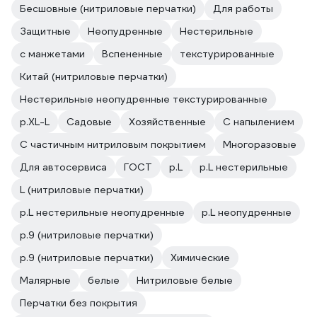
Бесшовные (нитриловые перчатки)
Для работы
Защитные
Неопудренные
Нестерильные
с манжетами
Вспененные
текстурированные
Китай (нитриловые перчатки)
Нестерильные неопудренные текстурированные
р.XL-L
Садовые
Хозяйственные
С напылением
С частичным нитриловым покрытием
Многоразовые
Для автосервиса
ГОСТ
р.L
р.L нестерильные
L (нитриловые перчатки)
р.L нестерильные неопудренные
р.L неопудренные
р.9 (нитриловые перчатки)
р.9 (нитриловые перчатки)
Химические
Малярные
белые
Нитриловые белые
Перчатки без покрытия