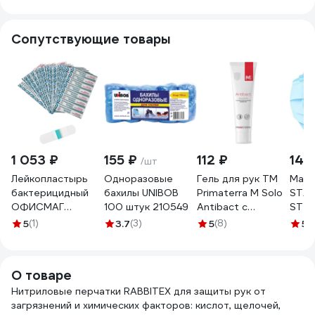
Сопутствующие товары
1 053 ₽
155 ₽
112 ₽
149
/шт
Лейкопластырь
Одноразовые
Гель для рук TM
Маск
бактерицидный
бахилы UNIBOB
Primaterra M Solo
STAR
ОФИСМАГ
100 штук 210549
Antibact с
ST7
ВЕРОФАРМ,
антибактериальным
5
(1)
3.7
(3)
5
(8)
5
(1
2,5х7,2 см.
эффектом 100 мл
тканевая основа,
6405
200 шт. 881180
О товаре
Нитриловые перчатки RABBITEX для защиты рук от
загрязнений и химических факторов: кислот, щелочей,