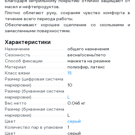
Благодаря нитрильному покрытию отлично защищают от
масел и нефтепродуктов.
Плотно облегают руку, сохраняя чувство комфорта в
течение всего периода работы.
Обеспечивают хорошее сцепление со скользкими и
замасленными поверхностями.
Характеристики
Назначение
общего назначения
Сезонность
весна/осень/лето
Способ фиксации
манжета на резинке
Материал
полиэфир, латекс
Класс вязки
15
Размер (цифровая система
маркировки)
10
Размер (буквенная система
маркировки)
L
Вес нетто
0.046 кг
Размер (буквенная система
маркировки)
L
Цвет
серый
Количество пар в упаковке
1
Цвет
серый