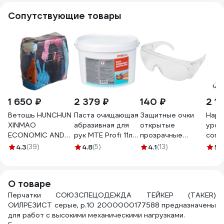
Сопутствующие товары
1 650 ₽
2 379 ₽
140 ₽
2 1
Ветошь HUNCHUN
Паста очищающая
Защитные очки
Нару
XINMAO
абразивная для
открытые
уров
ECONOMIC AND
рук MTE Profi 11л
прозрачные
сопр
TRADE CO., LTD
2893920011
Gigant GGСB-1
поре
4.3
(39)
4.8
(5)
4.1
(13)
5
(
ГОСТ, ХБ цветной
Milw
трикотаж, брикет
4932
10 кг 3051250
О товаре
Перчатки СОЮЗСПЕЦОДЕЖДА ТЕЙКЕР (TAKER)
ОИЛРЕЗИСТ серые, р.10 2000000177588 предназначены
для работ с высокими механическими нагрузками.