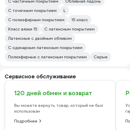
С частичным покрытием
Обливная ладонь
С точечным покрытием
L
С полиэфирным покрытием
15 класс
Класс вязки 15
С латексным покрытием
Латексные с двойным обливом
С одинарным латексным покрытием
Полиэфирные с латексным покрытием
Серые
Сервисное обслуживание
120 дней обмен и возврат
Р
Вы можете вернуть товар, который не был
Ус
использован
га
Подробнее
П