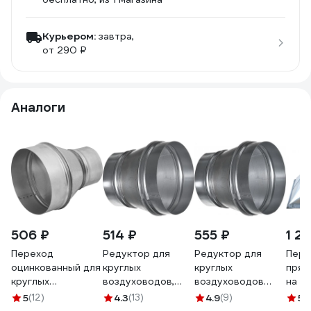
Курьером:
завтра,
от 290 ₽
Аналоги
506 ₽
514 ₽
555 ₽
1 21
Переход
Редуктор для
Редуктор для
Пере
оцинкованный для
круглых
круглых
прям
круглых
воздуховодов,
воздуховодов
на к
воздуховодов
D150/160 мм,
160/200 мм,
сече
5
(12)
4.3
(13)
4.9
(9)
5
(
200/125 мм ORE
оцинкованная
оцинкованная
тип 