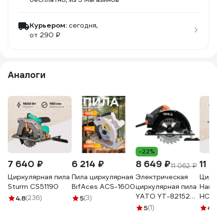
Курьером:
сегодня,
от 290 ₽
Аналоги
-22%
7 640 ₽
6 214 ₽
8 649 ₽
11 
11 062 ₽
Циркулярная пила
Пила циркулярная
Электрическая
Цирк
Sturm CS51190
BifAces ACS-1600
циркулярная пила
Hans
YATO YT-82152
HCS
4.8
(236)
5
(3)
370282152 092 1
5
(1)
4.