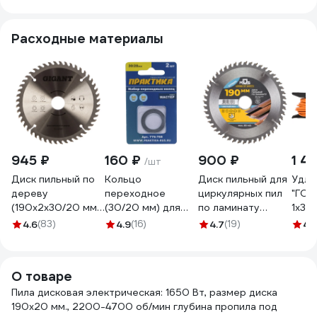
Расходные материалы
945 ₽
160 ₽
900 ₽
1 4
/шт
Диск пильный по
Кольцо
Диск пильный для
Удли
дереву
переходное
циркулярных пил
"ГОС
(190х2х30/20 мм;
(30/20 мм) для
по ламинату
1x30
48Z) Gigant G-
дисков ПРАКТИКА
(190x30 мм; 48
ПВС 
4.6
(83)
4.9
(16)
4.7
(19)
4.
11095
776-768
зубьев; 2 кольца:
Мерк
30/20 и 20/16 мм)
"МРК
MOS 37796М
О товаре
Пила дисковая электрическая: 1650 Вт, размер диска
190х20 мм., 2200-4700 об/мин глубина пропила под