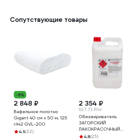
Сопутствующие товары
-9%
2 848 ₽
2 354 ₽
627.73 ₽/кг
Вафельное полотно
Обезжириватель
Gigant 40 см х 50 м, 125
ЗАГОРСКИЙ
г/м2 GVL-200
ЛАКОКРАСОЧНЫЙ
4.5
(22)
ЗАВОД Нефрас 5 л
4.8
(25)