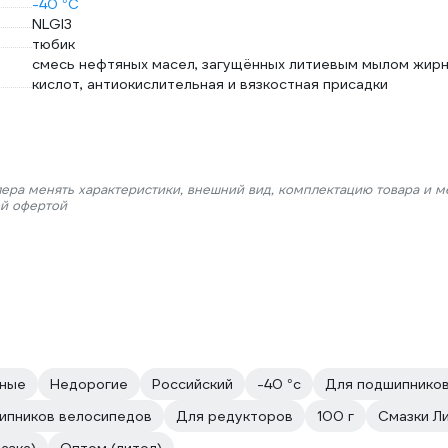
-40 °С
NLGI3
тюбик
смесь нефтяных масел, загущённых литиевым мылом жир
кислот, антиокислительная и вязкостная присадки
лера менять характеристики, внешний вид, комплектацию товара и м
ой офертой
ные
Недорогие
Российский
-40 °с
Для подшипнико
ипников велосипедов
Для редукторов
100 г
Смазки Л