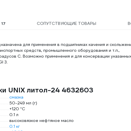
Ы
17
СОПУТСТВУЮЩИЕ ТОВАРЫ
В
назначена для применения в подшипниках качения и скольжен
ранспортных средств, промышленного оборудования и т.п.,
радусов С. Возможно применения и для консервации указанны
I 3.
ки UNIX литол-24 4632603
смазка
50-249 мл (г)
+120 °С
0.1 л
высоковязкое нефтяное масло
0.1 кг