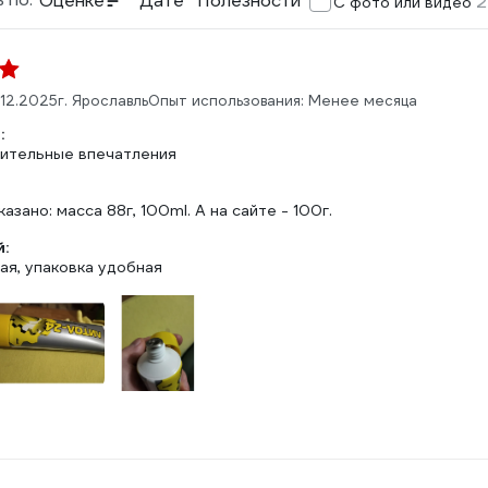
Оценке
Дате
Полезности
2
С фото или видео
.12.2025
г. Ярославль
Опыт использования: Менее месяца
:
ительные впечатления
азано: масса 88г, 100ml. А на сайте - 100г.
:
ая, упаковка удобная