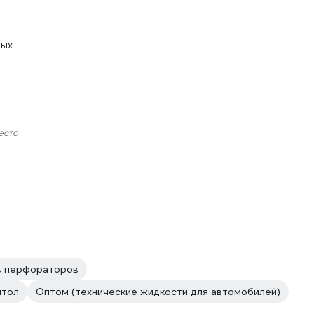
ных
есто
в перфораторов
итол
Оптом (технические жидкости для автомобилей)