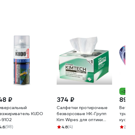
-37%
48 ₽
374 ₽
899 
иверсальный
Салфетки протирочные
Ветошь
езжириватель KUDO
безворсовые НК-Групп
трикот
-9102
Kim Wipes для оптики
куски,
(коробка 280шт) 000629
4.6
(98)
4.8
(4)
3.6
(8