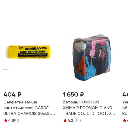
404 ₽
1 650 ₽
4
Салфетка замша
Ветошь HUNCHUN
Ун
синтетическая GARDE
XINMAO ECONOMIC AND
об
ULTRA CHAMOIS 66x43см
TRADE CO., LTD ГОСТ, ХБ
KU
в тубе UC6643
цветной трикотаж,
4.8
(8)
4.3
(39)
брикет 10 кг 3051250