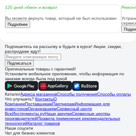
120 дней обмен и возврат
Ремонт
Вы можете вернуть товар, который не был использован
Устран
сервис
Подробнее
Подро
Подпишитесь
на рассылку
и будьте в курсе! Акции, скидки,
распродажи ждут!
Подписаться
Оригинальные товары с гарантией!
Установите мобильное приложение, чтобы информация по
заказам всегда была под рукой
Каталог
Адреса магазинов
Способы получения
Способы оплаты
Что улучшить?
Контакты
О
Компании
Поставщикам
Партнерам
Информация для
инвесторов
Организациям
Сервисный центр
ВсеИнструменты.ру
Наши закупки
Сервисные центры
производителей
Правила применения рекомендательных
технологий
Каталог товаров
Наши соцсети
Чат для бизнес-клиентов