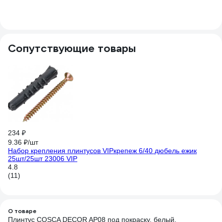
МД
Сопутствующие товары
-
1 
1 
Мо
мг
4.
234 ₽
(3
9.36 ₽/шт
Набор крепления плинтусов VIPкрепеж 6/40 дюбель ежик
25шт/25шт 23006 VIP
4.8
(11)
О товаре
Плинтус COSCA DECOR AP08 под покраску, белый,