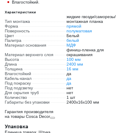
Влагостойкий.
Характеристики
жидкие гвозди/саморезы/
Тип монтажа
монтажная планка
Форма
прямой
Поверхность
полуматовая
Цвет
Белый
Палитра
белый
Материал основания
МДФ
финиш-пленка для
Материал верхнего слоя
окрашивания
Высота
100 мм
Длина
2400 мм
Толщина
16 мм
Влагостойкий
да
Кабель-канал
да
Под покраску
да
Под подсветку
нет
Для скрытия труб
нет
Количество
1 шт
Габариты без упаковки
2400х16х100 мм
Гарантия производителя
на товары Cosca Decor
Упаковка
Единица товара: Штука