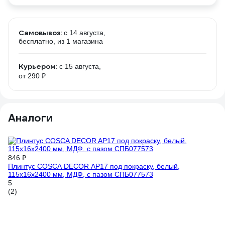
Самовывоз:
c 14 августа,
бесплатно
, из 1 магазина
Курьером:
c 15 августа,
от 290 ₽
Аналоги
846 ₽
Плинтус COSCA DECOR AP17 под покраску, белый,
115x16x2400 мм, МДФ, с пазом СПБ077573
5
(2)
76
Пл