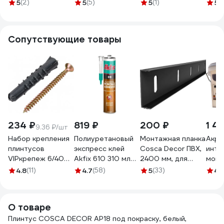
115x16x2400 мм,
95x10x2400 мм,
100x16x2400 мм,
100x
5
(2)
5
(5)
5
(1)
5
(1
МДФ, с пазом
МДФ СПБ098261
МДФ, с пазом
МДФ,
СПБ077573
СПБ098265
СПБ0
Сопутствующие товары
234 ₽
819 ₽
200 ₽
1 4
9.36 ₽/шт
Набор крепления
Полиуретановый
Монтажная планка
Акри
плинтусов
экспресс клей
Cosca Decor ПВХ,
инте
VIPкрепеж 6/40
Akfix 610 310 мл
2400 мм, для
моющ
дюбель ежик
GA400
плинтуса МДФ
PALI
4.8
(11)
4.7
(58)
5
(33)
4.
25шт/25шт 23006
СПБ075515
тирам
VIP
1160
О товаре
Плинтус COSCA DECOR AP18 под покраску, белый,