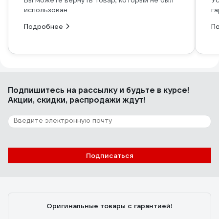
Вы можете вернуть товар, который не был
Ус
использован
га
Подробнее
П
Подпишитесь
на рассылку
и будьте в курсе!
Акции, скидки, распродажи ждут!
Подписаться
Оригинальные товары с гарантией!