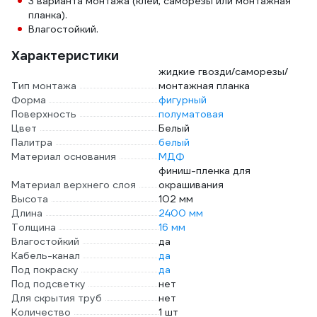
3 варианта монтажа (клей, саморезы или монтажная
планка).
Влагостойкий.
Характеристики
жидкие гвозди/саморезы/
Тип монтажа
монтажная планка
Форма
фигурный
Поверхность
полуматовая
Цвет
Белый
Палитра
белый
Материал основания
МДФ
финиш-пленка для
Материал верхнего слоя
окрашивания
Высота
102 мм
Длина
2400 мм
Толщина
16 мм
Влагостойкий
да
Кабель-канал
да
Под покраску
да
Под подсветку
нет
Для скрытия труб
нет
Количество
1 шт