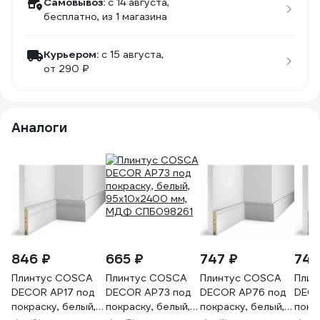
Самовывоз:
c 14 августа,
бесплатно
, из 1 магазина
Курьером:
c 15 августа,
от 290 ₽
Аналоги
846 ₽
665 ₽
747 ₽
747
Плинтус COSCA
Плинтус COSCA
Плинтус COSCA
Плин
DECOR AP17 под
DECOR AP73 под
DECOR AP76 под
DECO
покраску, белый,
покраску, белый,
покраску, белый,
покр