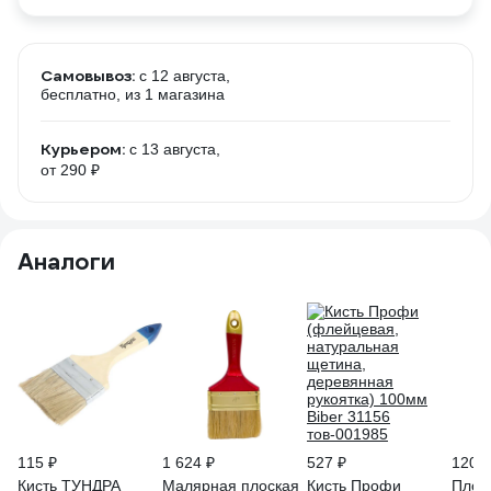
Самовывоз:
c 12 августа,
бесплатно
, из 1 магазина
Курьером:
c 13 августа,
от 290 ₽
Аналоги
115 ₽
1 624 ₽
527 ₽
120 ₽
Кисть ТУНДРА
Малярная плоская
Кисть Профи
Плоск