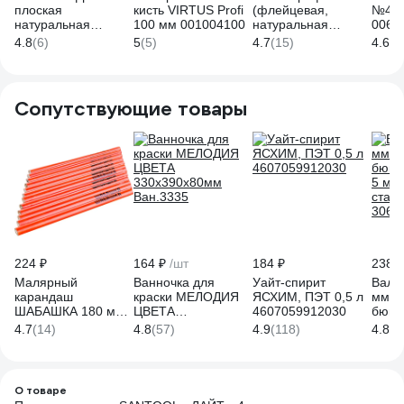
плоская
кисть VIRTUS Profi
(флейцевая,
№4/1
натуральная
100 мм 001004100
натуральная
006-
щетина,
щетина,
4.8
(6)
5
(5)
4.7
(15)
4.6
(5
деревянная ручка,
деревянная
3", 75 мм 881506
рукоятка) 100мм
Biber 31156
тов-001985
Сопутствующие товары
224 ₽
164 ₽
/шт
184 ₽
238 ₽
Малярный
Ванночка для
Уайт-спирит
Вали
карандаш
краски МЕЛОДИЯ
ЯСХИМ, ПЭТ 0,5 л
мм, d
ШАБАШКА 180 мм,
ЦВЕТА
4607059912030
бюгел
набор 12 шт 146-
330х390х80мм
5 мм,
4.7
(14)
4.8
(57)
4.9
(118)
4.8
(5
0002 206049
Ван.3335
станд
3060
О товаре