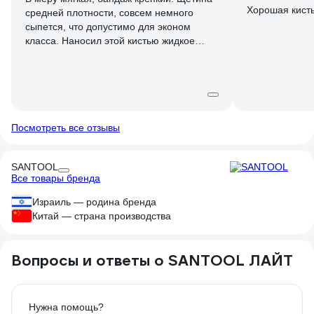
Хорошая кисть
средней плотности, совсем немного
сыпется, что допустимо для эконом
класса. Наносил этой кистью жидкое
стекло на цементное основание. В
целом, заявленные функции выполняет.
При этом доступна по цене - после
использования выбросить не жалко.
Неплохой представитель в недорогом
сегменте. Поставил 4, т.к. очень много
Посмотреть все отзывы
аналогов по более интересным ценам.
SANTOOL
Все товары бренда
Израиль — родина бренда
Китай — страна производства
Вопросы и ответы о SANTOOL ЛАЙТ
Нужна помощь?