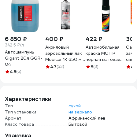
6 850 ₽
400 ₽
422 ₽
303
342.5 ₽/л
Акриловый
Автомобильная
Салфе
Автошампунь
аэрозольный лак
краска MOTIP
замш
Gigant 20л GGR-
Mobicar 1К 650 мл,
черная матовая
синт
04
бесцветный
12мл black mat
ULTR
4.7
(53)
5
(3)
4.
4.8
(6)
глянцевый 0503-
12ml
тубе
30 MC
AB-C
Характеристики
Тип
сухой
Тип установки
на зеркало
Аромат
Африканский лев
Класс товара
Бытовой
Упаковка