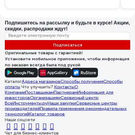
Подпишитесь
на рассылку
и будьте в курсе! Акции,
скидки, распродажи ждут!
Подписаться
Оригинальные товары с гарантией!
Установите мобильное приложение, чтобы информация
по заказам всегда была под рукой
Каталог
Адреса магазинов
Способы получения
Способы
оплаты
Что улучшить?
Контакты
О
Компании
Поставщикам
Партнерам
Информация для
инвесторов
Организациям
Сервисный центр
ВсеИнструменты.ру
Наши закупки
Сервисные центры
производителей
Правила применения рекомендательных
технологий
Каталог товаров
Наши соцсети
Чат для бизнес-клиентов